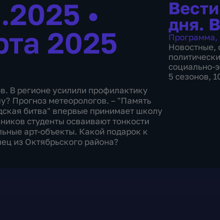
3.2025
•
Вести
дня. 
рта 2025
Программа
,
Новостные
,
политическ
социально-
5 сезонов, 
в. В регионе усилили профилактику
лу? Прогноз метеорологов. – "Память
дская битва" впервые принимает школу
ников студенты осваивают тонкости
льные арт-объекты. Какой подарок к
ец из Октябрьского района?