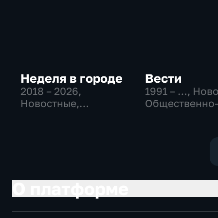
Неделя в городе
Вести
2018 – 2026
,
1991 – …
, Нов
Новостные,
Общественно
Общество,
политические
общественно-
социально-
политические
экономически
О платформе