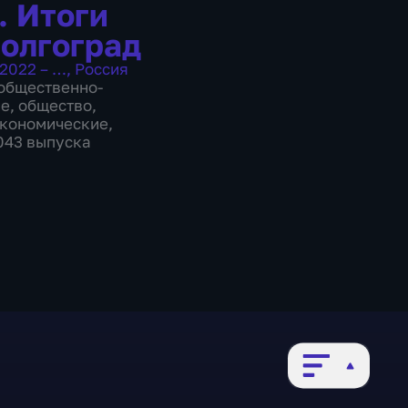
. Итоги
Волгоград
2022 – …
,
Россия
общественно-
ие
,
общество
,
экономические
,
1043 выпуска