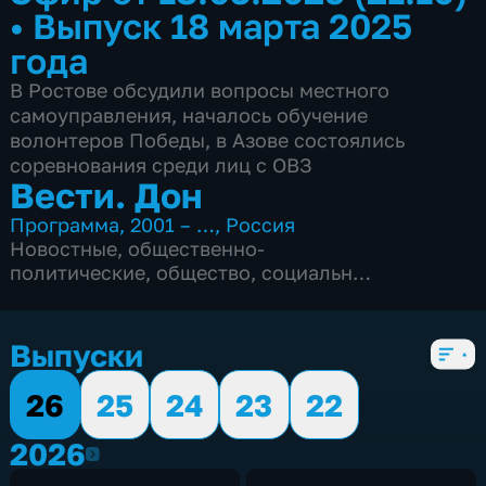
•
Выпуск 18 марта 2025
года
В Ростове обсудили вопросы местного
самоуправления, началось обучение
волонтеров Победы, в Азове состоялись
соревнования среди лиц с ОВЗ
Вести. Дон
Программа
,
2001 – …
,
Россия
Новостные
,
общественно-
политические
,
общество
,
социально-
экономические
,
Ежедневные
,
5 сезонов, 2855 выпусков
Выпуски
26
25
24
23
22
2026
2026