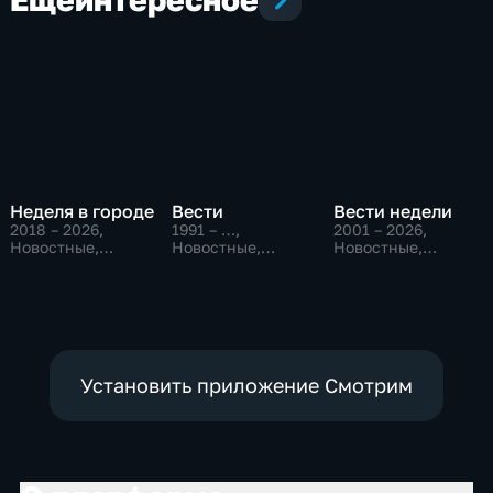
Неделя в городе
Вести
Вести недели
2018 – 2026
,
1991 – …
,
2001 – 2026
,
Новостные,
Новостные,
Новостные,
Общество,
Общественно-
Общественно-
общественно-
политические,
политические
политические
социально-
экономические
Установить приложение Смотрим