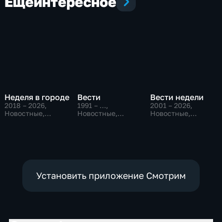
Еще
интересное
Неделя в городе
Вести
Вести недели
2018 – 2026
,
1991 – …
,
2001 – 2026
,
Новостные,
Новостные,
Новостные,
Общество,
Общественно-
Общественно-
общественно-
политические,
политические
политические
социально-
экономические
Установить приложение Смотрим