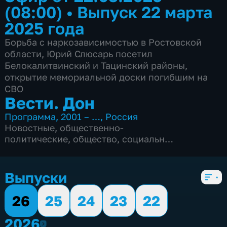
(08:00)
•
Выпуск 22 марта
2025 года
Борьба с наркозависимостью в Ростовской
области, Юрий Слюсарь посетил
Белокалитвинский и Тацинский районы,
открытие мемориальной доски погибшим на
СВО
Вести. Дон
Программа
,
2001 – …
,
Россия
Новостные
,
общественно-
политические
,
общество
,
социально-
экономические
,
Ежедневные
,
5 сезонов, 2853 выпуска
Выпуски
26
25
24
23
22
2026
2026