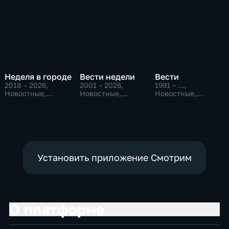
Неделя в городе
Вести недели
Вести
2018 – 2026
,
2001 – 2026
,
1991 – …
,
Новостные,
Новостные,
Новостные,
Общество,
Общественно-
Общественно-
общественно-
политические
политические,
политические
социально-
экономические
Установить приложение Смотрим
О платформе