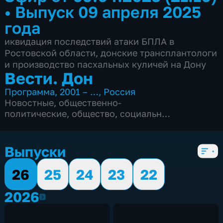
•
Выпуск 09 апреля 2025
года
иквидация последствий атаки БПЛА в
Ростовской области, донские трансплантологи
и производство пасхальных куличей на Дону
Вести. Дон
Программа
,
2001 – …
,
Россия
Новостные
,
общественно-
политические
,
общество
,
социально-
экономические
,
Ежедневные
,
5 сезонов, 2848 выпусков
Выпуски
26
25
24
23
22
2026
2026