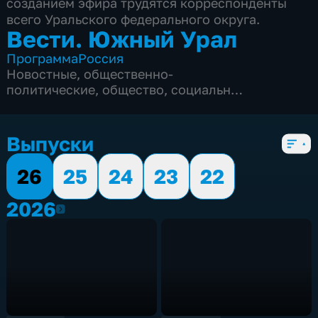
созданием эфира трудятся корреспонденты
всего Уральского федерального округа.
Вести. Южный Урал
Программа
Россия
Новостные
,
общественно-
политические
,
общество
,
социально-
экономические
,
5 сезонов, 2082 выпуска
Выпуски
26
25
24
23
22
2026
2026