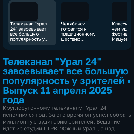
Телеканал "Урал
Челябинск
Классика 
24" завоевывает
готовится к
чем удив
все большую
традиционному
фестивал
популярность у
шествию
Мацуева 
зрителей
"Бессмертного
Челябинс
полка"
Телеканал "Урал 24"
завоевывает все большую
популярность у зрителей
•
Выпуск 11 апреля 2025
года
Круглосуточному телеканалу "Урал 24"
исполнился год. За это время он успел собрать
миллионную аудиторию зрителей. Вещание
идет из студии ГТРК "Южный Урал", а над