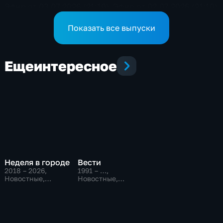
Эфир от 03.07.2026 (21:10)
Эфир от 02.07.2026 (21:10)
Показать все выпуски
Еще
интересное
Неделя в городе
Вести
2018 – 2026
,
1991 – …
,
Новостные,
Новостные,
Общественно-
Общественно-
политические,
политические,
общество
социально-
экономические