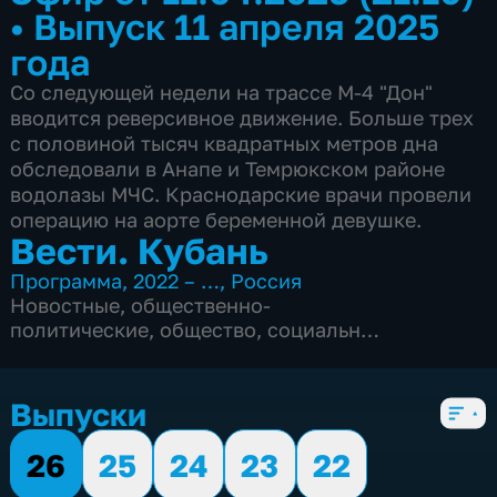
•
Выпуск 11 апреля 2025
года
Со следующей недели на трассе М-4 "Дон"
вводится реверсивное движение. Больше трех
с половиной тысяч квадратных метров дна
обследовали в Анапе и Темрюкском районе
водолазы МЧС. Краснодарские врачи провели
операцию на аорте беременной девушке.
Вести. Кубань
Программа
,
2022 – …
,
Россия
Новостные
,
общественно-
политические
,
общество
,
социально-
экономические
,
5 сезонов, 2536 выпусков
Выпуски
26
25
24
23
22