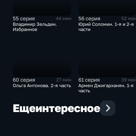
55 серия
56 серия
44 мин
52 ми
Владимир Зельдин.
Юрий Соломин. 1-я и 2-я
Избранное
части
60 серия
61 серия
27 мин
39 ми
Ольга Антонова. 2-я часть
Армен Джигарханян. 1-я
часть
Еще
интересное