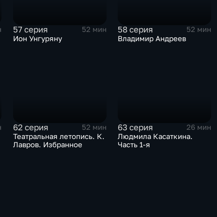
57 серия
58 серия
н
52 мин
52 мин
Ион Унгуряну
Владимир Андреев
62 серия
63 серия
н
52 мин
26 мин
Театральная летопись. К.
Людмила Касаткина.
Лавров. Избранное
Часть 1-я