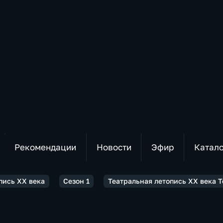
Рекомендации
Новости
Эфир
Катал
пись XX века
Сезон 1
Театральная летопись XX века Т