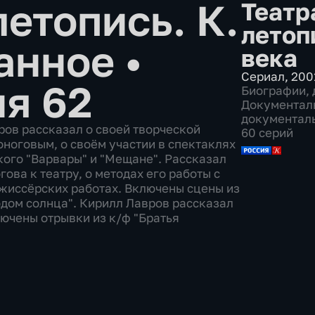
етопись. К.
Театр
летоп
ранное
•
века
Сериал
,
200
ия 62
Биографии
,
Документал
документаль
ов рассказал о своей творческой
60 серий
оноговым, о своём участии в спектаклях
кого "Варвары" и "Мещане". Рассказал
ова к театру, о методах его работы с
жиссёрских работах. Включены сцены из
ходом солнца". Кирилл Лавров рассказал
лючены отрывки из к/ф "Братья