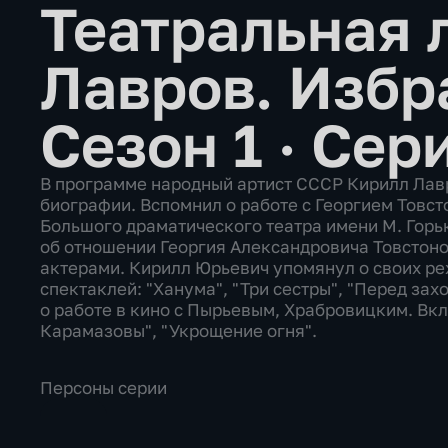
Театральная л
Лавров. Изб
Сезон 1 · Сер
В программе народный артист СССР Кирилл Лавр
биографии. Вспомнил о работе с Георгием Товст
Большого драматического театра имени М. Горь
об отношении Георгия Александровича Товстоног
актерами. Кирилл Юрьевич упомянул о своих ре
спектаклей: "Ханума", "Три сестры", "Перед за
о работе в кино с Пырьевым, Храбровицким. Вк
Карамазовы", "Укрощение огня".
Персоны серии