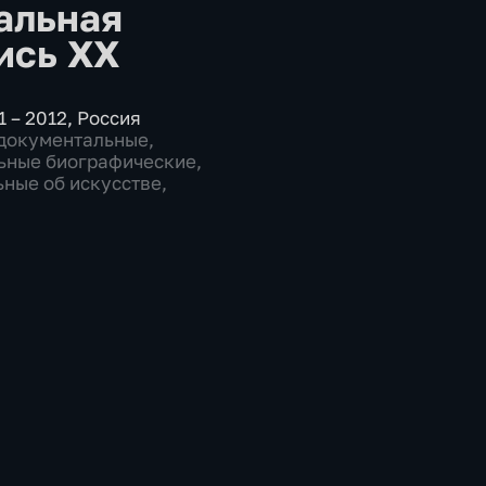
альная
ись XX
1 – 2012
,
Россия
документальные
,
ьные биографические
,
ные об искусстве
,