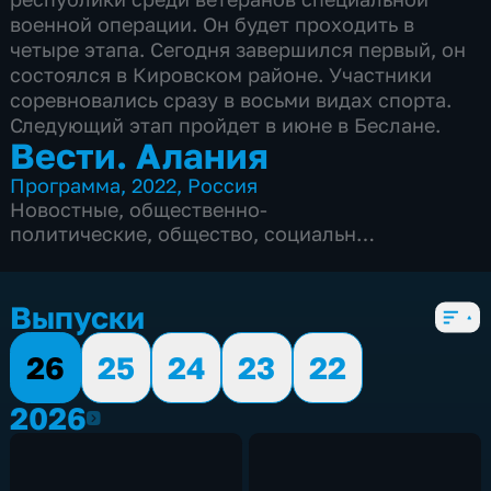
военной операции. Он будет проходить в
четыре этапа. Сегодня завершился первый, он
состоялся в Кировском районе. Участники
соревновались сразу в восьми видах спорта.
Следующий этап пройдет в июне в Беслане.
Вести. Алания
Программа
,
2022
,
Россия
Новостные
,
общественно-
политические
,
общество
,
социально-
экономические
,
5 сезонов, 1559 выпусков
Выпуски
26
25
24
23
22
2026
2026