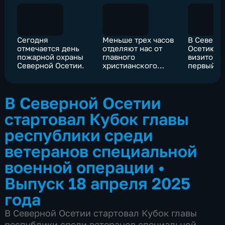
Сегодня
Меньше трех часов
В Северн
отмечается день
отделяют нас от
Осетию с
пожарной охраны
главного
визитом 
Северной Осетии.
христианского
первый
праздника —
заместит
Светлого Христова
руководи
Воскресенья.
админист
В Северной Осетии
президен
Сергей К
стартовал Кубок главы
республики среди
ветеранов специальной
военной операции
•
Выпуск 18 апреля 2025
года
В Северной Осетии стартовал Кубок главы
республики среди ветеранов специальной