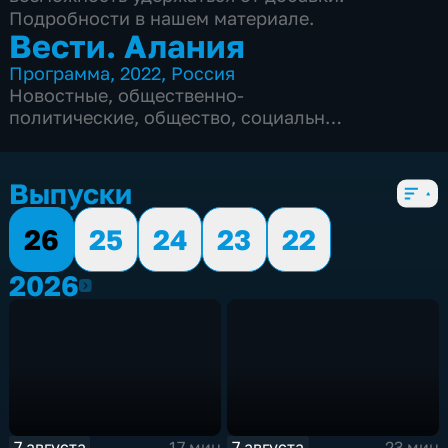
Подробности в нашем материале.
Вести. Алания
Программа
,
2022
,
Россия
Новостные
,
общественно-
политические
,
общество
,
социально-
экономические
,
5 сезонов, 1561 выпуск
Выпуски
26
25
24
23
22
2026
2026
7 августа
7 августа
17 мин
23 мин