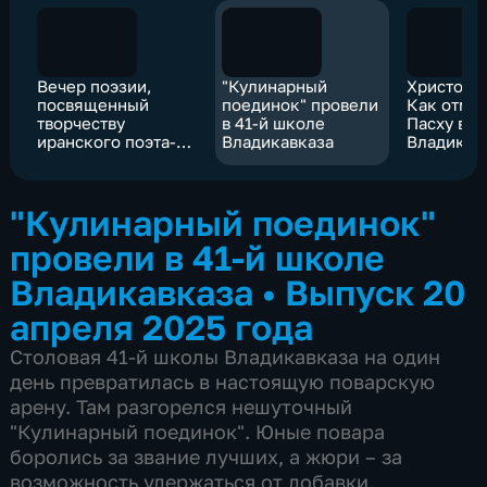
Вечер поэзии,
"Кулинарный
Христос в
посвященный
поединок" провели
Как отме
творчеству
в 41-й школе
Пасху во
иранского поэта-
Владикавказа
Владикав
мистика Фарид-ад-
дина Аттара
прошел во
"Кулинарный поединок"
Владикавказе
провели в 41-й школе
Владикавказа
•
Выпуск 20
апреля 2025 года
Столовая 41-й школы Владикавказа на один
день превратилась в настоящую поварскую
арену. Там разгорелся нешуточный
"Кулинарный поединок". Юные повара
боролись за звание лучших, а жюри – за
возможность удержаться от добавки.