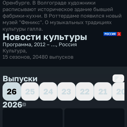
Оренбурге. В Волгограде художники
расписывают историческое здание бывшей
фабрики-кухни. В Роттердаме появился новый
музей "Феникс". О музыкальных традициях
культуры галла.
Новости культуры
Программа
,
2012 – …
,
Россия
Культура
,
15 сезонов, 20480 выпусков
Выпуски
26
25
24
23
22
21
20
2026
2026