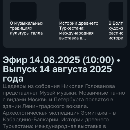
О музыкальных
Истории древнего
В Волгог
традициях
Туркестана:
художник
культуры галла
международная
расписыв
выставка в
историче
Оренбурге
здание б
фабрики-
Эфир 14.08.2025 (10:00)
•
Выпуск 14 августа 2025
года
Шедевры из собрания Николая Голованова
представляет Музей музыки. Мозаичные панно
с видами Москвы и Петербурга появятся в
здании Ленинградского вокзала.
Археологическая экспедиция Эрмитажа – в
Кабардино-Балкарии. Истории древнего
Туркестана: международная выставка в