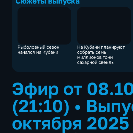
Сюжеты выпуска
Рыболовный сезон
На Кубани планируют
начался на Кубани
собрать семь
миллионов тонн
сахарной свеклы
Эфир от 08.1
(21:10)
•
Выпу
октября 2025