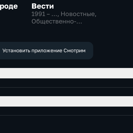
ороде
Вести
1991 – …
, Новостные,
Общественно-
политические,
социально-
экономические
Установить приложение Смотрим