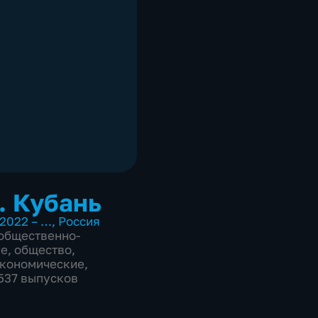
. Кубань
2022 – …
,
Россия
общественно-
ие
,
общество
,
экономические
,
2537 выпусков