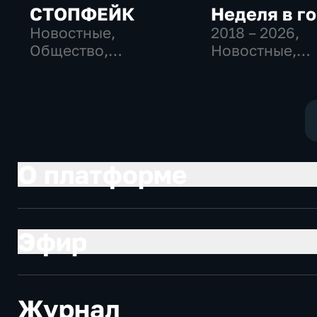
СТОПФЕЙК
Неделя в г
Новостные,
2018 – 2026
,
Общество,
Новостные,
общественно-
Общество,
политические
общественно-
политические
О платформе
Эфир
Журнал