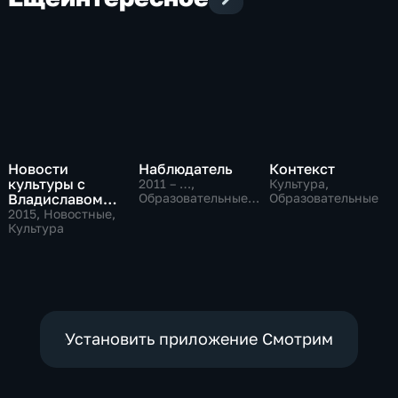
Новости
Наблюдатель
Контекст
культуры с
2011 – …
,
Культура,
Владиславом
Образовательные,
Образовательные
Культура
Флярковским
2015
, Новостные,
Культура
Установить приложение Смотрим