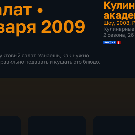
алат
•
Кулин
акаде
варя 2009
Шоу
,
2008
,
Р
Кулинарные
2 сезона, 2
руктовый салат. Узнаешь, как нужно
правильно подавать и кушать это блюдо.