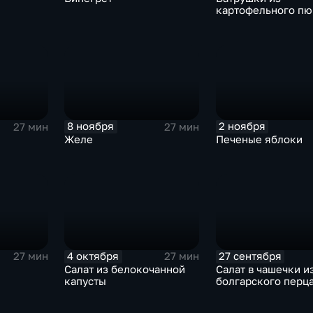
картофельного пю
8 ноября
2 ноября
27 мин
27 мин
Желе
Печеные яблоки
4 октября
27 сентября
27 мин
27 мин
Салат из белокочанной
Салат в чашечки и
капусты
болгарского перц