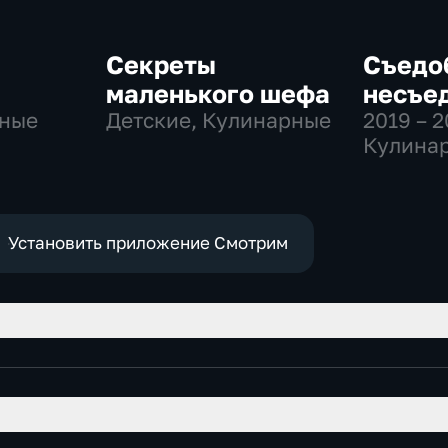
я
Секреты
Съедо
маленького шефа
несъе
рные
Детские, Кулинарные
2019 – 
Кулинар
познав
Установить приложение Смотрим