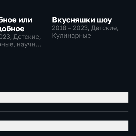
бное или
Вкусняшки шоу
добное
2018 – 2023
, Детские,
Кулинарные
2023
, Детские,
ные, научно-
ательные