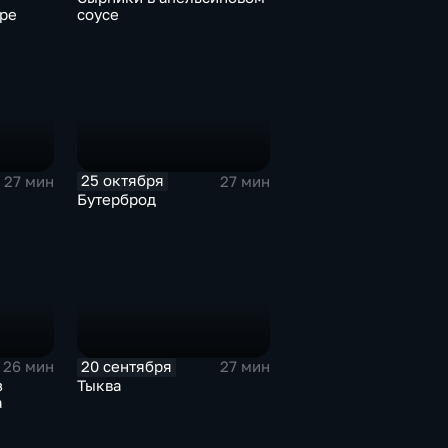
ре
соусе
25 октября
27 мин
27 мин
Бутерброд
20 сентября
26 мин
27 мин
з
Тыква
а