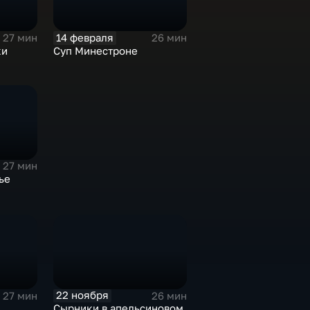
14 февраля
27 мин
26 мин
ки
Суп Минестроне
27 мин
ье
22 ноября
27 мин
26 мин
Сырники в апельсиновом