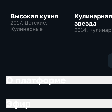
Высокая кухня
Кулинарна
2017
, Детские,
звезда
Кулинарные
2014
, Кулина
О платформе
Эфир