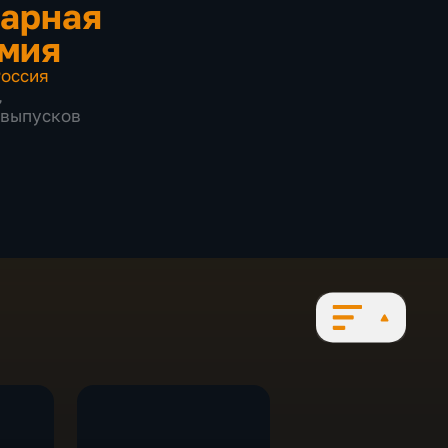
арная
мия
оссия
,
6 выпусков