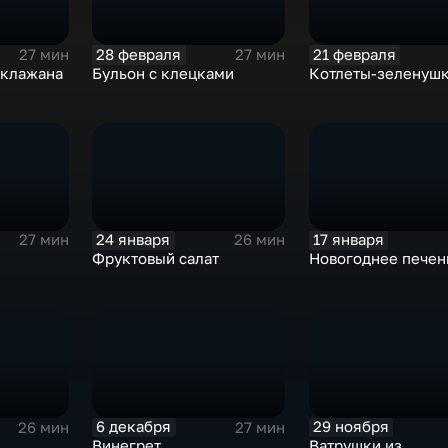
28 февраля
21 февраля
27 мин
27 мин
аклажана
Бульон с клецками
Котлеты-зеленуш
24 января
17 января
27 мин
26 мин
Фруктовый салат
Новогоднее печен
6 декабря
29 ноября
26 мин
27 мин
Винегрет
Ватрушки из