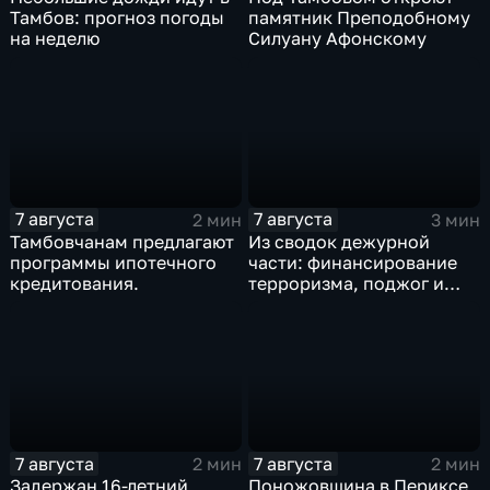
Тамбов: прогноз погоды
памятник Преподобному
на неделю
Силуану Афонскому
7 августа
7 августа
2 мин
3 мин
Тамбовчанам предлагают
Из сводок дежурной
программы ипотечного
части: финансирование
кредитования.
терроризма, поджог и
неправомерный оборот
средств платежей
7 августа
7 августа
2 мин
2 мин
Задержан 16-летний
Поножовщина в Периксе