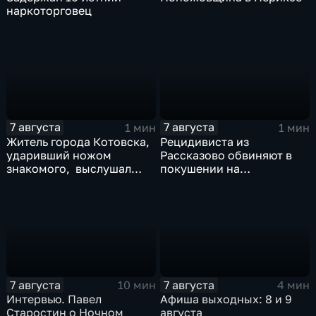
наркоторговец
7 августа
7 августа
1 мин
1 мин
Житель города Котовска,
Рецидивиста из
ударивший ножом
Рассказово обвиняют в
знакомого, выслушал
покушении на
приговорЖитель города
убийствоРецидивиста из
Котовска, ударивший
Рассказово обвиняют в
ножом знакомого,
покушении на убийство
выслушал приговор
7 августа
7 августа
10 мин
4 мин
Интервью. Павел
Афиша выходных: 8 и 9
Старостин о Ночном
августа