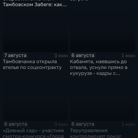
Тамбовском Забеге: как
подготовиться, что
ожидать и чем заняться
на мероприятии
7 августа
6 августа
3 мин
1 мин
Тамбовчанка открыла
Кабанята, наевшись до
ателье по соцконтракту
отвала, уснули прямо в
кукурузе - кадры с
фотоловушек
6 августа
6 августа
3 мин
1 мин
«Дивный сад» - участник
Теруправления
смотра-конкурса «Город
контролируют покос