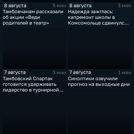
8 августа
8 августа
5 мин
3 мин
Тамбовчанам рассказали
Надежда зажглась:
об акции «Веди
капремонт школы в
родителей в театр»
Комсомольце сдвинулся с
мертвой точки
7 августа
7 августа
3 мин
1 мин
Тамбовский Спартак
Синоптики озвучили
готовится удерживать
прогноз на выходные дни
лидерство в турнирной
таблицеТамбовский
Спартак готовится
удерживать лидерство в
турнирной таблице