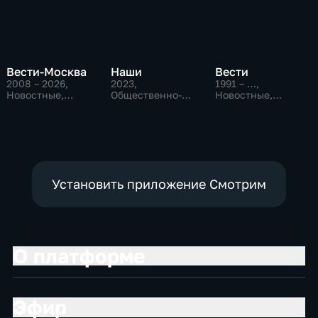
Вести-Москва
Наши
Вести
2008 – 2026
,
2023
,
1991 – …
,
Новостные,
Общественно-
Новостные,
Общественно-
политические
Общественно-
политические,
политические,
социально-
социально-
экономические
экономические
Установить приложение Смотрим
О платформе
Эфир