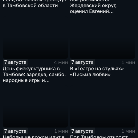
в Тамбовской области
Жердевский округ,
оценил Евгений
Певрышов в ходе рабочей
поездки
7 августа
7 августа
4 мин
1 мин
День физкультурника в
В «Театре на стульях»
Тамбове: зарядка, самбо,
«Письма любви»
народные игры и
олимпийский чемпион
7 августа
7 августа
1 мин
1 мин
Небольшие дожди идут в
Под Тамбовом откроют