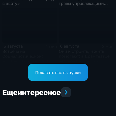
в цвету»
травы управляющими
компаниями
6 августа
6 августа
4 мин
3 мин
Встреча на
Они и строить, и жить
Социалистической:
помогают: в Драмтеатре
жители озвучили болевые
чествовали лучших
точки, Максим Косенков
строителей
дал ответы
Показать все выпуски
Еще
интересное