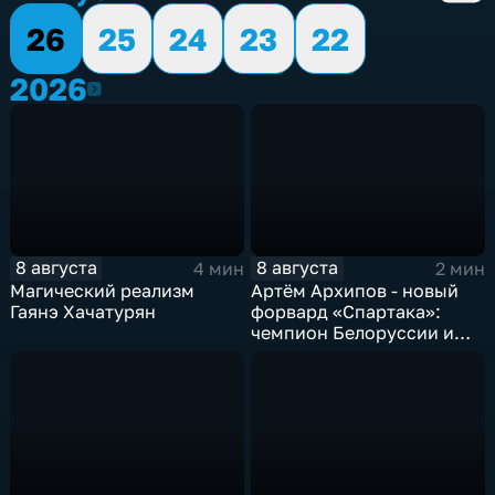
26
25
24
23
22
2026
2026
8 августа
8 августа
4 мин
2 мин
Магический реализм
Артём Архипов - новый
Гаянэ Хачатурян
форвард «Спартака»:
чемпион Белоруссии и
победитель Первой лиги
России теперь в составе
тамбовской команды