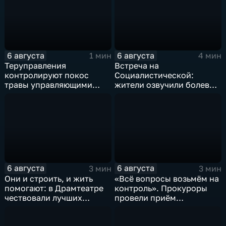
6 августа
6 августа
1 мин
4 мин
Теруправления
Встреча на
контролируют покос
Социалистической:
травы управляющими
жители озвучили болевые
компаниями
точки, Максим Косенков
дал ответы
6 августа
6 августа
3 мин
3 мин
Они и строить, и жить
«Всё вопросы возьмём на
помогают: в Драмтеатре
контроль». Прокуроры
чествовали лучших
провели приём
строителей
участников СВО