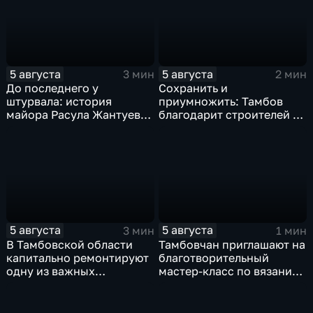
5 августа
5 августа
3 мин
2 мин
До последнего у
Сохранить и
штурвала: история
приумножить: Тамбов
майора Расула Жантуева,
благодарит строителей за
ценой жизни спасшего
вклад в развитие города
жителей Бурети
5 августа
5 августа
3 мин
1 мин
В Тамбовской области
Тамбовчан приглашают на
капитально ремонтируют
благотворительный
одну из важных
мастер-класс по вязанию
транспортных артерий
для «Крошек с ладошку»