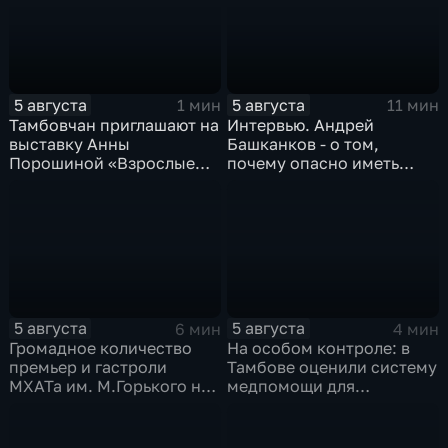
5 августа
5 августа
1 мин
11 мин
Тамбовчан приглашают на
Интервью. Андрей
выставку Анны
Башканков - о том,
Порошиной «Взрослые
почему опасно иметь
Дети»
дело с
"раздолжнителями"
5 августа
5 августа
6 мин
4 мин
Громадное количество
На особом контроле: в
премьер и гастроли
Тамбове оценили систему
МХАТа им. М.Горького на
медпомощи для
сцене тамбовской драмы
участников СВО