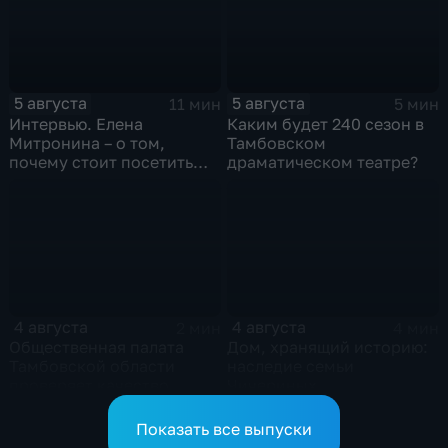
5 августа
5 августа
11 мин
5 мин
Интервью. Елена
Каким будет 240 сезон в
Митронина – о том,
Тамбовском
почему стоит посетить
драматическом театре?
выставку «Неизвестный
Агапкин»
4 августа
4 августа
2 мин
4 мин
Общественная палата
Дом, хранящий историю:
Тамбовской области
наследие семьи
проверяет качество
Чичериных
оказания медпомощи
участникам СВО
Показать все выпуски