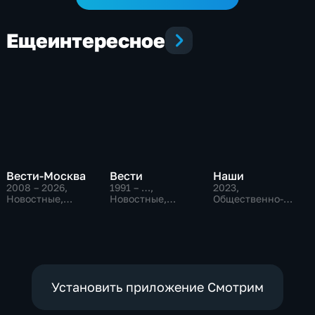
Еще
интересное
Вести-Москва
Вести
Наши
2008 – 2026
,
1991 – …
,
2023
,
Новостные,
Новостные,
Общественно-
Общественно-
Общественно-
политические
политические,
политические,
социально-
социально-
экономические
экономические
Установить приложение Смотрим