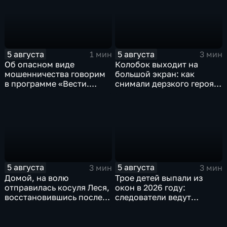
5 августа
5 августа
1 мин
3 мин
Об опасном виде
Колобок выходит на
мошенничества говорим
большой экран: как
в программе «Вести.
снимали дерзкого героя
Интервью».
из «Последнего
богатыря»
5 августа
5 августа
3 мин
3 мин
Домой, на волю
Трое детей выпали из
отправилась косуля Леся,
окон в 2026 году:
восстановившись после
следователи ведут
ДТП
проверку