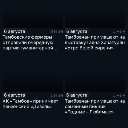
6 августа
6 августа
3 мин
1 мин
Тамбовские фермеры
Тамбовчан приглашают на
отправили очередную
выставку Гаянэ Хачатурян
партию гуманитарной
«Утро белой сирени»
помощи на фронт
6 августа
6 августа
1 мин
1 мин
ХК «Тамбов» принимает
Тамбовчан приглашают на
пензенский «Дизель»
семейный пикник
«Родные – Любимые»