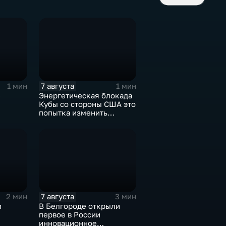
7 августа
1 мин
1 мин
е
Энергетическая блокада
Кубы со стороны США это
попытка изменить
Конституцию островного
государства
7 августа
2 мин
3 мин
м
В Белгороде открыли
первое в России
инновационное