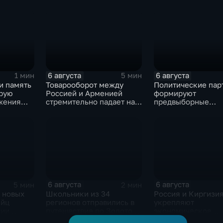
7 очагов
урагана, 15 тысяч
Европы в прыжках 
жителей остались без
метровой вышки
света
6 августа
6 августа
1 мин
5 мин
и память
Товарооборот между
Политические пар
орую
Россией и Арменией
формируют
жения
стремительно падает на
предвыборные
фоне курса Еревана на
программы на фон
евроинтеграцию
электоральной
активности
6 августа
6 августа
5 мин
2 мин
 новых
Школьники из 34
Россия и Киргизи
ийц
регионов отправились в
укрепляют
зии
путешествие по Золотому
экономическое
окации
кольцу в рамках проекта
партнерство в рам