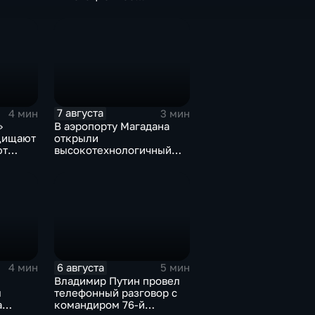
модульное приемное
отделение детской
больницы
7 августа
4 мин
3 мин
»
В аэропорту Магадана
щищают
открыли
ют
высокотехнологичный
х
грузовой терминал
6 августа
4 мин
5 мин
Владимир Путин провел
л
телефонный разговор с
а
командиром 76-й