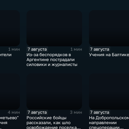
7 августа
7 августа
1 мин
1 мин
ители
Из-за беспорядков в
Учения на Балтик
Аргентине пострадали
силовики и журналисты
7 августа
7 августа
4 мин
3 мин
метьево"
Российские бойцы
На Добропольско
ечня
рассказали, как шло
направлении
освобождение поселка
спецоперации