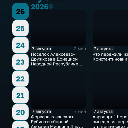
2026
2026
26
25
24
7 августа
7 августа
3 мин
Поселок Алексеево-
Что пережили ж
Дружкова в Донецкой
Константиновки
23
Народной Республике
под полным огневым
контролем российских
22
войск
21
20
7 августа
7 августа
7 мин
Форвард казанского
Аэропорт "Шере
Рубина и сборной
выведен из пер
Албании Мирлинд Даку
стратегических