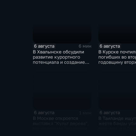
военкоматы пополнят
зафиксировано 7
бывшими заключенными
возгорания
6 августа
6 августа
6 мин
В Хвалынске обсудили
В Курске почтил
развитие курортного
погибших во вт
потенциала и создание
годовщину втор
медицинского кластера
ВСУ
6 августа
6 августа
1 мин
В Москве откроется
В Таиланде ищут
выставка "Культ дерева",
жертв банды уб
посвященная эволюции
россиян, а в Гру
художественной
фиксируют пров