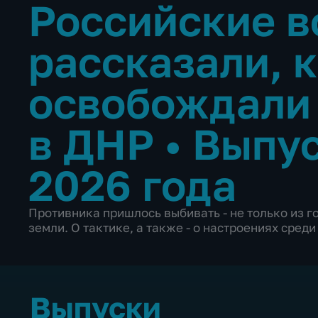
Российские 
рассказали, 
освобождали
в ДНР
•
Выпус
2026 года
Противника пришлось выбивать - не только из го
земли. О тактике, а также - о настроениях сред
Выпуски