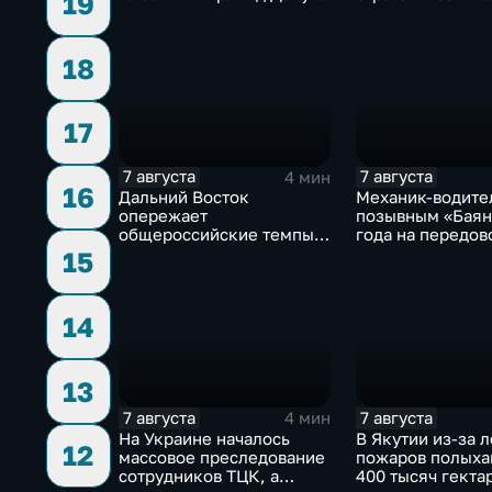
19
переше в Спартак за 11
предприятий
миллионов евро
18
17
7 августа
7 августа
4 мин
16
Дальний Восток
Механик-водите
опережает
позывным «Баян
общероссийские темпы
года на передов
по привлечению
история мужест
15
инвестиций, доложил
российского
Юрий Трутнев Владимиру
добровольца
Путину
14
13
7 августа
7 августа
4 мин
На Украине началось
В Якутии из-за 
12
массовое преследование
пожаров полыха
сотрудников ТЦК, а
400 тысяч гектар