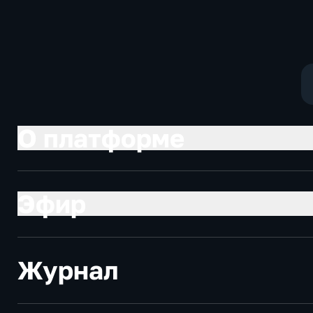
обработки древесины
против туристов
О платформе
Эфир
Журнал