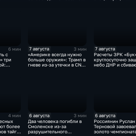
Красноярское на
российские бойцы
Добропольском
отразили более 70
направлении
контратак ВСУ
спецоперации
7 августа
7 августа
6 мин
3 мин
ль с
«Америке всегда нужно
Расчеты ЗРК «Бук
» три
больше оружия»: Трамп в
круглосуточно за
ой:
гневе из-за утечки в CNN
небо ДНР и сбива
ва
о дефиците снарядов в
десятки вражески
США
дронов
6 августа
6 августа
4 мин
3 мин
лесных
Два человека погибли в
Россиянин Руслан
ют более
Смоленске из-за
Терновой завоева
ов тайги,
разрушительного
золото чемпионат