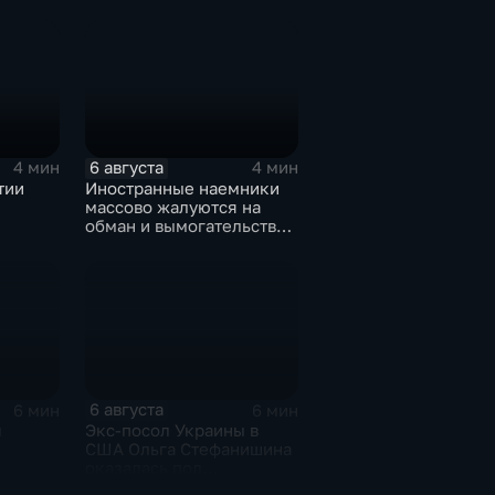
с 10-
дивизии ВДВ
Абдулазизом
Шихабидовым
6 августа
4 мин
4 мин
тии
Иностранные наемники
массово жалуются на
обман и вымогательство
е роста
со стороны
командования ВСУ
6 августа
6 мин
6 мин
я
Экс-посол Украины в
США Ольга Стефанишина
оказалась под
ках
следствием по делу о