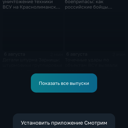
уничтожение техники
боеприпасы: как
ВСУ на Краснолиманском
российские бойцы
направлении
выбивают противника в
ДНР
6 августа
6 августа
2 мин
2 мин
Детали штурма Зарницы:
Точечные удары по
штурмовики группировки
объектам ВСУ вызвали
"Восток" освободили село
масштабную воздушную
в Запорожье
тревогу на Украине
Показать все выпуски
Установить приложение Смотрим