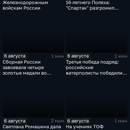
Железнодорожным
16-летнего Полеха:
войскам России
"Спартак" разгромил
"Оренбург" в Кубке
России
6 августа
6 августа
1 мин
1 мин
Сборная России
Третья победа подряд:
завоевала четыре
российские
золотые медали во
ватерполисты победили
второй день КМ по
Черногорию на
зимнему плаванию
юниорском чемпионате
мира
6 августа
6 августа
2 мин
1 мин
Светлана Ромашина дала
На учениях ТОФ