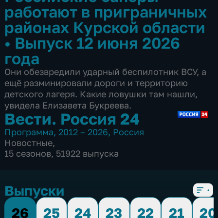
работают в приграничных
районах Курской области
•
Выпуск 12 июня 2026
года
Они обезвредили ударный беспилотник ВСУ, а
ещё разминировали дороги и территорию
детского лагеря. Какие ловушки там нашли,
увидела Елизавета Букреева.
Вести. Россия 24
Программа
,
2012 – 2026
,
Россия
Новостные
,
15 сезонов, 51922 выпуска
Выпуски
26
25
24
23
22
21
20