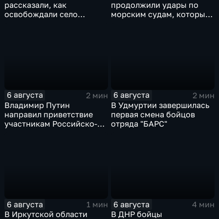
рассказали, как
продолжили удары по
освобождали село
морским судам, которые
Зарница в Запорожской
перевозят военные грузы
области
6 августа
6 августа
2 мин
2 мин
Владимир Путин
В Удмуртии завершилась
направил приветствие
первая смена бойцов
участникам Российско-
отряда "БАРС"
киргизского
экономического форума
и Российско-киргизской
межрегиональной
конференции
6 августа
6 августа
1 мин
4 мин
В Иркутской области
В ДНР бойцы