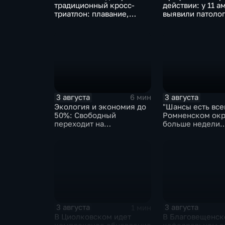
традиционный кросс-
действии: у 11 а
триатлон: плавание,
выявили патолог
велосипед и бег по
ходе Дня откры
пересечённой местности
дверей
3 августа
3 августа
6 мин
Экология и экономия до
"Шансы есть всег
50%: Свободный
Ромненском окр
переходит на
больше недели
газомоторное топливо
продолжаются п
пропавшего гри
3 августа
3 августа
1 мин
В Циолковском идет
В Благовещенс