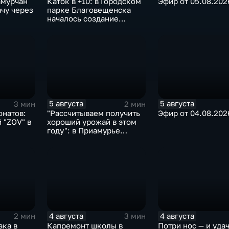
амурчан
Каток в +10: в Городском
Эфир от 05.08.202
ачу через
парке Благовещенска
началось создание
ледовой площадки
5 августа
5 августа
3 мин
2 мин
онатов:
"Рассчитываем получить
Эфир от 04.08.202
 "ZOV" в
хороший урожай в этом
году": в Приамурье
убирают ранние
зерновые
4 августа
4 августа
2 мин
3 мин
ака в
Капремонт школы в
Потри нос — и уда