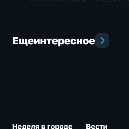
комплексное обновление
кафедральном с
детской площадки
накануне прошл
литургия и крес
Еще
интересное
Неделя в городе
Вести