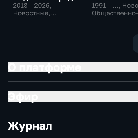
2018 – 2026
,
1991 – …
, Нов
Новостные,
Общественно
Общество,
политические
общественно-
социально-
политические
экономически
О платформе
Эфир
Журнал