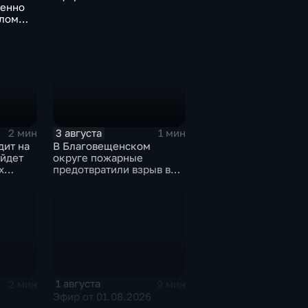
менно
олом
3 августа
2 мин
1 мин
дит на
В Благовещенском
ойдет
округе пожарные
х
предотвратили взрыв в
в
жилом доме
1 августа
2 мин
9 мин
Эфир от 01.08.2026