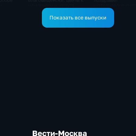
оборе
Благовещенске: цветы к
поздравил
и
мемориалу и минута
железнодорожник
тный ход
молчания
профессиональны
праздником
Показать все выпуски
Вести-Москва