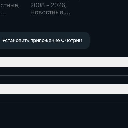
остные,
2008 – 2026
,
-
Новостные,
,
Общественно-
политические,
е
социально-
экономические
Установить приложение Смотрим