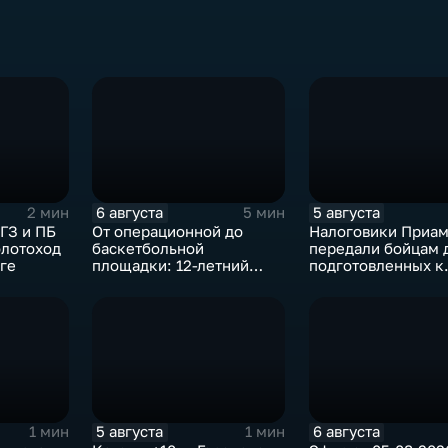
6 августа
5 августа
2 мин
5 мин
ГЗ и ПБ
От операционной до
Налоговики Приам
олотоход
баскетбольной
передали бойцам 
йге
площадки: 12-летний
подготовленных к
благовещенец после
отправке внедоро
взрыва салюта учится
жить с протезом
5 августа
6 августа
1 мин
1 мин