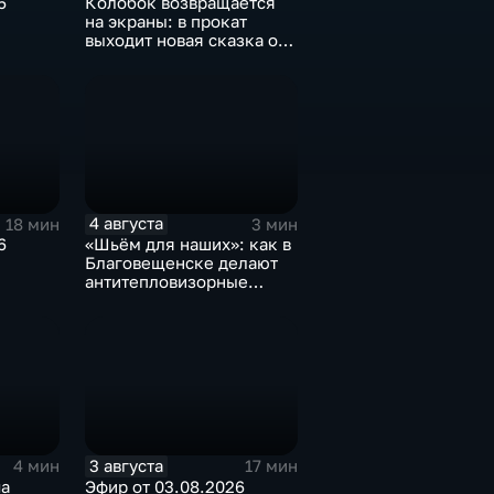
6
Колобок возвращается
на экраны: в прокат
выходит новая сказка от
создателей "Последнего
богатыря"
4 августа
18 мин
3 мин
6
«Шьём для наших»: как в
Благовещенске делают
антитепловизорные
пончо
3 августа
4 мин
17 мин
ча
Эфир от 03.08.2026