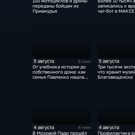
100 мотоциклов и дроны
Более 10 тысяч 
переданы бойцам из
записались к вр
Приамурья
чат-бот в МАКСЕ
5 августа
5 августа
6 мин
От учебника истории до
Три тысячи эксп
собственного дома: как
что хранит музей
семья Павленко нашла
Благовещенске
счастье в Константиновке
4 августа
4 августа
4 мин
В Моховой Пади прошёл
Профилактика р