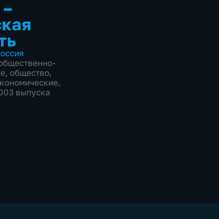
 –
ская
ть
оссия
общественно-
ие
,
общество
,
экономические
,
2003 выпуска