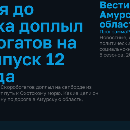
я до
Вести
Амур
ка доплыл
облас
Программа
Р
гатов на
Новостные
,
политическ
социально-
пуск 12
5 сезонов, 
да
 Скоробогатов доплыл на сапборде из
т путь к Охотскому морю. Какие цели он
ну по дороге в Амурскую область,