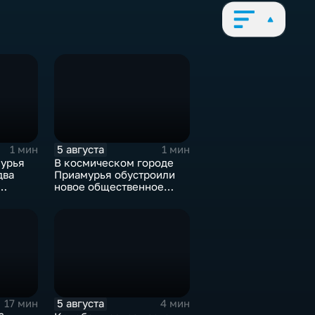
5 августа
1 мин
1 мин
урья
В космическом городе
два
Приамурья обустроили
новое общественное
жника
пространство
5 августа
17 мин
4 мин