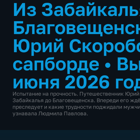
Из Забайкаль
Благовещенс
Юрий Скоробо
сапборде
•
Вы
июня 2026 го
Испытание на прочность. Путешественник Юрий
Забайкалья до Благовещенска. Впереди его ждё
преследует и какие трудности поджидали мужчи
узнавала Людмила Павлова.