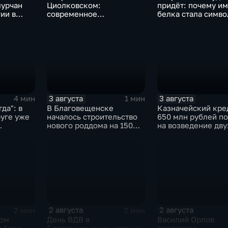
мурчан
Циолковском:
придёт: почему и
ии в
современное
белка стала симв
тых
оборудование и новый
Белогорска
фасад
3 августа
3 августа
4 мин
1 мин
да": в
В Благовещенске
Казначейский кре
уге уже
началось строительство
650 млн рублей п
нового роддома на 150
на возведение дву
оиски
мест
новых котельных 
бника
Свободном
2 августа
2 августа
2 мин
2 мин
ком
День ВДВ в
Василий Орлов