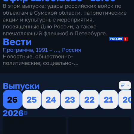
В этом выпуске: удары российских войск по
объектам в Сумской области, патриотические
акции и культурные мероприятия,
посвященные Дню России, а также
впечатляющий флешмоб в Петербурге.
Вести
Программа
,
1991 – …
,
Россия
Новостные
,
общественно-
политические
,
социально-
экономические
,
16 сезонов, 13144 выпуска
Выпуски
26
25
24
23
22
21
20
2026
2026