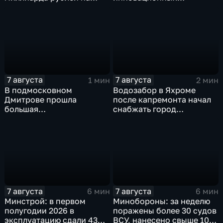
промразвитие
IT‑проектах
7 августа
7 августа
1 мин
2 мин
В подмосковном
Водозабор в Яхроме
Дмитрове прошла
после капремонта начал
большая
снабжать город
агропромышленная
качественной водой
выставка
7 августа
7 августа
6 мин
6 мин
Минстрой: в первом
Минобороны: за неделю
полугодии 2026 в
поражены более 30 судов
эксплуатацию сдали 43
ВСУ, нанесено свыше 10