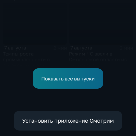
Анискино в Харьковской
Совета безопасности
области
России
7 августа
7 августа
2 мин
3 мин
Темпы роста
Режим ЧС ввели в
промышленности в
Смоленской области из-
Алтайском крае в
за урагана
нынешнем году уже выше
среднего
Показать все выпуски
Установить приложение Смотрим