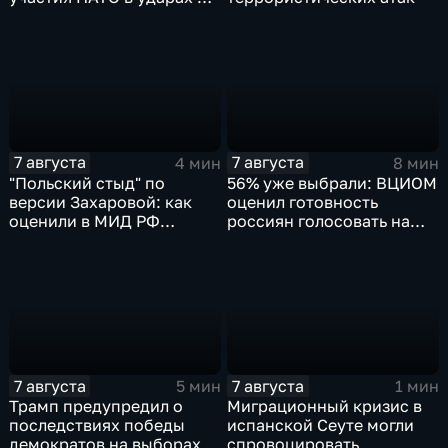
России
7 августа
7 августа
4 мин
8 мин
"Польский стыд" по
56% уже выбрали: ВЦИОМ
версии Захаровой: как
оценил готовность
оценили в МИД РФ
россиян голосовать на
скандальную речь
выборах в Госдуму
Навроцкого
7 августа
7 августа
5 мин
1 мин
Трамп предупредил о
Миграционный кризис в
последствиях победы
испанской Сеуте могли
демократов на выборах в
спровоцировать