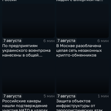
собак
7 августа
7 августа
6 мин
6 мин
По предприятиям
В Москве разоблачена
украинского военпрома
целая сеть незаконных
нанесены в общей
крипто-обменников
сложности более 10-ти
массированных и
групповых ударов
7 августа
7 августа
5 мин
1 мин
Российские хакеры
Защита объектов
нашли подтверждение
инфраструктуры от
участия НАТО в ударах по
террористических атак