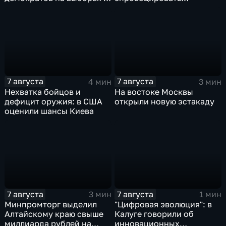
Сенат.
спецслужбы Израиля
7 августа
7 августа
4 мин
3 мин
Нехватка бойцов и
На востоке Москвы
дефицит оружия: в США
открыли новую эстакаду
оценили шансы Киева
7 августа
7 августа
3 мин
1 мин
Минпромторг выделил
"Цифровая эволюция": в
Алтайскому краю свыше
Калуге говорили об
миллиарда рублей на
инновационных