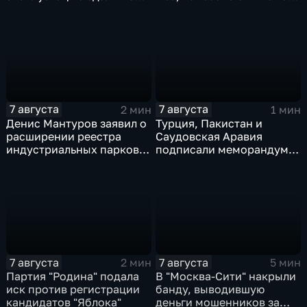
миллиона "квадратов"
ударов по ключевым
объектам
7 августа
7 августа
2 мин
1 мин
Денис Мантуров заявил о
Турция, Пакистан и
расширении реестра
Саудовская Аравия
индустриальных парков в
подписали меморандум о
Ярославской области
коллективной обороне
7 августа
7 августа
2 мин
5 мин
Партия "Родина" подала
В "Москва‑Сити" накрыли
иск против регистрации
банду, выводившую
кандидатов "Яблока"
деньги мошенников за