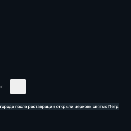
ог
вгороде после реставрации открыли церковь святых Петра и П