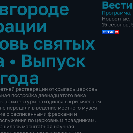
вгороде
Вести
Программа
,
рации
Новостные
,
15 сезонов,
овь святых
а
•
Выпуск
 года
летней реставрации открылась церковь
ьная постройка двенадцатого века
к архитектуры находился в критическом
 не передали в ведение местного музея-
ме с расписанными фресками и
гослужения по церковным праздникам.
ершилась масштабная научная
вова дворища, включающего три