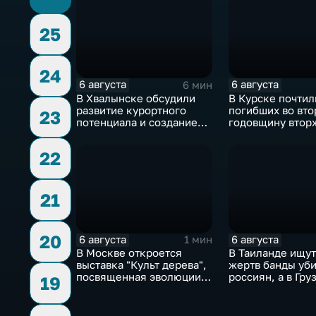
25
24
6 августа
6 августа
6 мин
В Хвалынске обсудили
В Курске почтил
развитие курортного
погибших во вт
23
потенциала и создание
годовщину втор
медицинского кластера
ВСУ
22
21
20
6 августа
6 августа
1 мин
В Москве откроется
В Таиланде ищут
выставка "Культ дерева",
жертв банды уб
посвященная эволюции
россиян, а в Гру
19
художественной
фиксируют пров
обработки древесины
против туристов