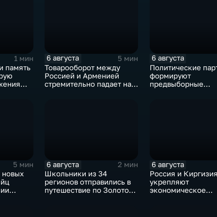
6 августа
6 августа
1 мин
5 мин
и память
Товарооборот между
Политические пар
орую
Россией и Арменией
формируют
жения
стремительно падает на
предвыборные
фоне курса Еревана на
программы на фон
евроинтеграцию
электоральной
активности
6 августа
6 августа
5 мин
2 мин
 новых
Школьники из 34
Россия и Киргизи
ийц
регионов отправились в
укрепляют
зии
путешествие по Золотому
экономическое
окации
кольцу в рамках проекта
партнерство в рам
"Кольцо Открытия"
Евразийского
экономического с