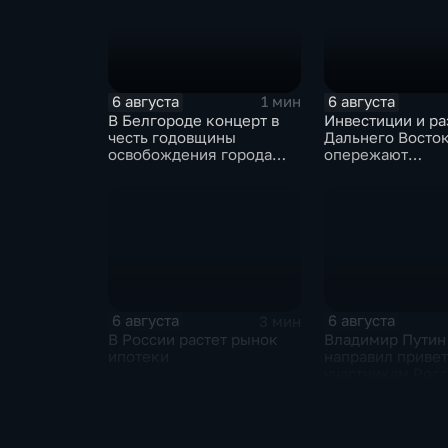
6 августа
6 августа
1 мин
В Белгороде концерт в
Инвестиции и ра
честь годовщины
Дальнего Восто
освобождения города
опережают
продолжился несмотря
среднероссийск
на блэкаут
показатели
6 августа
6 августа
3 мин
В России растет рынок
Владимир Путин
ипотеки
направил привет
участникам Рос
киргизского
экономического
и Российско-ки
межрегиональн