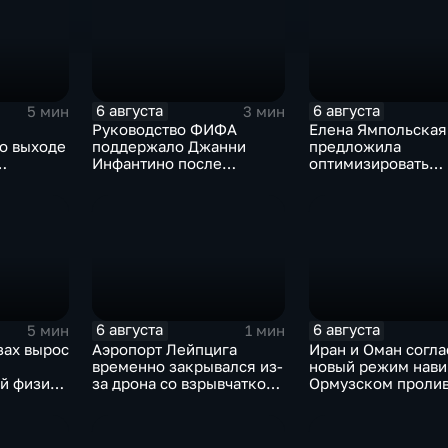
6 августа
6 августа
5 мин
3 мин
Руководство ФИФА
Елена Ямпольская
о выходе
поддержало Джанни
предложила
Инфантино после
оптимизировать
од
скандала с продажей
перечень олимпиа
ботчиков
прав на чемпионаты мира
поступления в вуз
6 августа
6 августа
5 мин
1 мин
зах вырос
Аэропорт Лейпцига
Иран и Оман согла
временно закрывался из-
новый режим нави
й физике
за дрона со взрывчаткой
Ормузском пролив
на фоне
рядом с украинским
фоне нехватки
ой модели
грузовым самолетом
боеприпасов у СШ