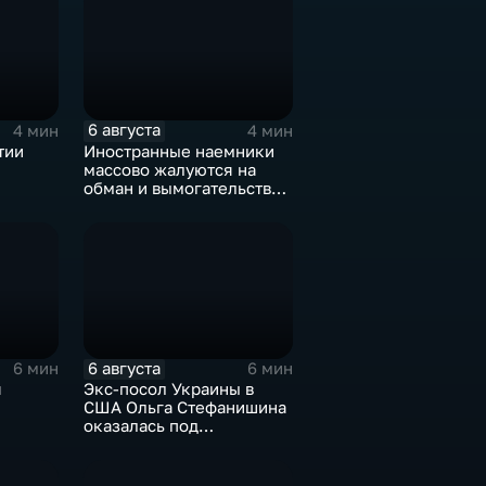
6 августа
4 мин
4 мин
тии
Иностранные наемники
массово жалуются на
обман и вымогательство
е роста
со стороны
командования ВСУ
6 августа
6 мин
6 мин
я
Экс-посол Украины в
США Ольга Стефанишина
оказалась под
ках
следствием по делу о
коррупции
оюза