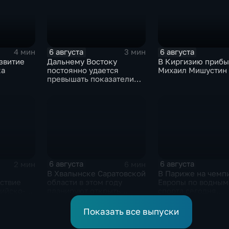
6 августа
6 августа
4 мин
3 мин
звитие
Дальнему Востоку
В Киргизию прибы
ка
постоянно удается
Михаил Мишустин
превышать показатели
ие
привлечения
инвестицийВ
6 августа
6 августа
2 мин
6 мин
В Хвалынске Саратовской
В Париже на чемп
ствие
области в этом году
Европы по водным
сийско-
планируют открыть
спорта сегодня
новую больницу
завершаются
 форума
выступления по п
Показать все выпуски
ргизской
в воду
ой