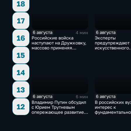
18
17
6 августа
6 августа
4 мин
16
Российские войска
Эксперты
наступают на Дружковку,
предупреждают 
массово применяя
искусственного
оптоволоконные дроны
интеллекта из-п
15
контроля разра
14
13
6 августа
6 августа
6 мин
Владимир Путин обсудил
В российских ву
12
с Юрием Трутневым
интерес к
опережающее развитие
фундаментально
Дальнего Востока
и авиастроению 
перехода к нов
образования