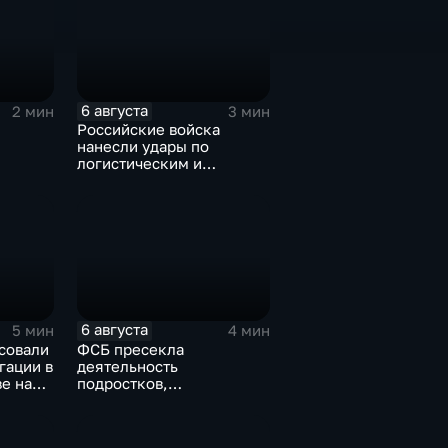
6 августа
2 мин
3 мин
Российские войска
нанесли удары по
логистическим и
д для
энергетическим
ы
объектам ВСУ
6 августа
5 мин
4 мин
совали
ФСБ пресекла
гации в
деятельность
е на
подростков,
завербованных
А
украинскими
спецслужбами для