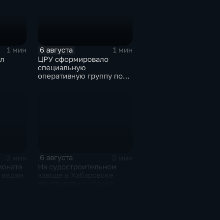
терактов в России
6 августа
1 мин
1 мин
л
ЦРУ сформировало
специальную
оперативную группу по
смене власти на Кубе.
6 августа
3 мин
3 мин
ионате
На судостроительном
 видам
заводе в Хабаровске
приступили к сборке
дебаркадеров
рыжкам