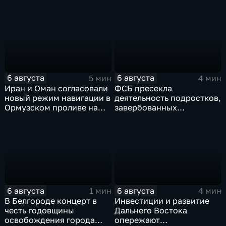
и авиастроению на фоне
рядом с украинским
перехода к новой модели
грузовым самолетом
образования
6 августа
6 августа
5 мин
4 мин
Иран и Оман согласовали
ФСБ пресекла
новый режим навигации в
деятельность подростков,
Ормузском проливе на
завербованных
фоне нехватки
украинскими
боеприпасов у США
спецслужбами для
терактов в России
6 августа
6 августа
1 мин
4 мин
В Белгороде концерт в
Инвестиции и развитие
честь годовщины
Дальнего Востока
освобождения города
опережают