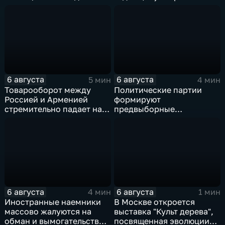
медицинского кластера
ВСУ
6 августа
6 августа
5 мин
4 мин
Товарооборот между
Политические партии
Россией и Арменией
формируют
стремительно падает на
предвыборные
фоне курса Еревана на
программы на фоне роста
евроинтеграцию
электоральной
активности
6 августа
6 августа
4 мин
1 мин
Иностранные наемники
В Москве откроется
массово жалуются на
выставка "Культ дерева",
обман и вымогательство
посвященная эволюции