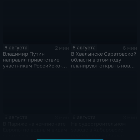
смене власти на Кубе.
6 августа
6 августа
2 мин
6 мин
Владимир Путин
В Хвалынске Саратовской
направил приветствие
области в этом году
участникам Российско-
планируют открыть новую
киргизского
больницу
экономического форума
и Российско-киргизской
межрегиональной
конференции
6 августа
6 августа
3 мин
3 мин
В Париже на чемпионате
На судостроительном
Европы по водным видам
заводе в Хабаровске
спорта сегодня
приступили к сборке