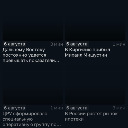
продолжился несмотря
среднероссийские
на блэкаут
показатели
6 августа
6 августа
3 мин
1 мин
Дальнему Востоку
В Киргизию прибыл
постоянно удается
Михаил Мишустин
превышать показатели
привлечения
инвестицийВ
6 августа
6 августа
1 мин
3 мин
ЦРУ сформировало
В России растет рынок
специальную
ипотеки
оперативную группу по