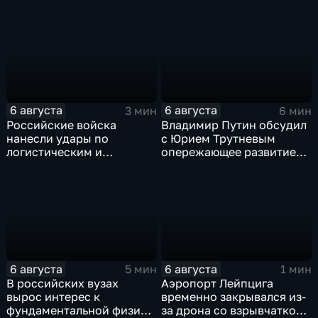
скандала с продажей
олимпиад для
прав на чемпионаты мира
поступления в вузы
6 августа
6 августа
3 мин
6 мин
Российские войска
Владимир Путин обсудил
нанесли удары по
с Юрием Трутневым
логистическим и
опережающее развитие
энергетическим объектам
Дальнего Востока
ВСУ
6 августа
6 августа
5 мин
1 мин
В российских вузах
Аэропорт Лейпцига
вырос интерес к
временно закрывался из-
фундаментальной физике
за дрона со взрывчаткой