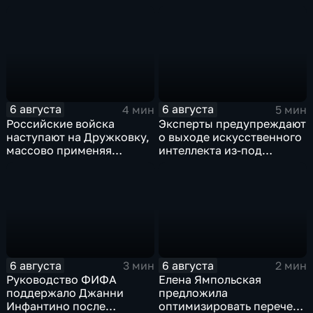
партнерство в рамках
следствием по делу о
Евразийского
коррупции
экономического союза
6 августа
6 августа
4 мин
5 мин
Российские войска
Эксперты предупреждают
наступают на Дружковку,
о выходе искусственного
массово применяя
интеллекта из-под
оптоволоконные дроны
контроля разработчиков
6 августа
6 августа
3 мин
2 мин
Руководство ФИФА
Елена Ямпольская
поддержало Джанни
предложила
Инфантино после
оптимизировать перечень