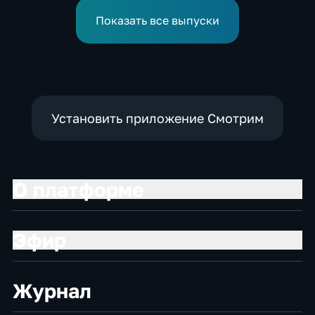
завершаются
дебаркадеров
выступления по прыжкам
Показать все выпуски
в воду
Установить приложение Смотрим
О платформе
Эфир
Журнал