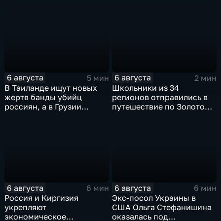
со стороны
художественной
командования ВСУ
обработки древесины
6 августа
6 августа
5 мин
2 мин
В Таиланде ищут новых
Школьники из 34
жертв банды убийц
регионов отправились в
россиян, а в Грузии
путешествие по Золотому
фиксируют провокации
кольцу в рамках проекта
против туристов
"Кольцо Открытия"
6 августа
6 августа
6 мин
6 мин
Россия и Киргизия
Экс-посол Украины в
укрепляют
США Ольга Стефанишина
экономическое
оказалась под