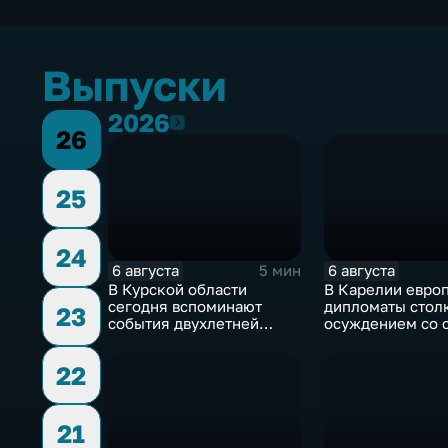
Выпуски
2026
2026
26
25
24
6 августа
6 августа
5 мин
В Курской области
В Карелии евро
сегодня вспоминают
дипломаты стол
23
события двухлетней
осуждением со 
давности
жителей
22
21