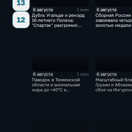
13
6 августа
6 августа
1 мин
Дубль Угальде и рекорд
Сборная России
12
16-летнего Полеха:
завоевала четыр
"Спартак" разгромил
золотые медали
"Оренбург" в Кубке
второй день КМ 
России
зимнему плаван
6 августа
6 августа
1 мин
Паводок в Тюменской
Масштабный блэ
области и аномальная
Грузии и Абхазии
жара до +40°C в
сбоя на Ингурск
Ростовской