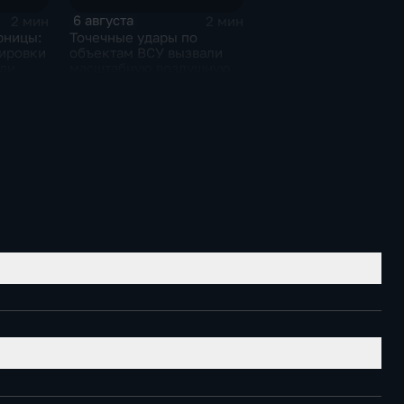
6 августа
2 мин
2 мин
рницы:
Точечные удары по
ировки
объектам ВСУ вызвали
или
масштабную воздушную
тревогу на Украине