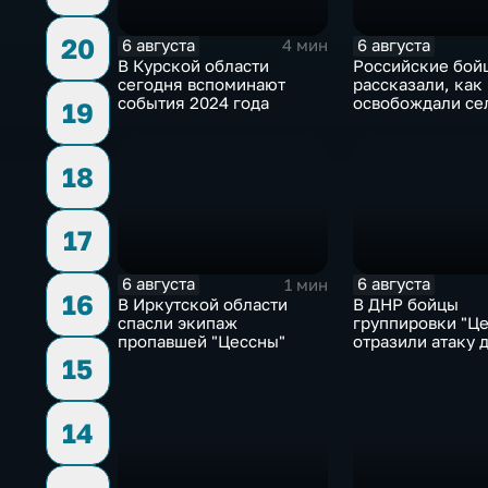
20
6 августа
6 августа
4 мин
В Курской области
Российские бой
сегодня вспоминают
рассказали, как
события 2024 года
освобождали се
19
Зарница в Запо
области
18
17
6 августа
6 августа
1 мин
16
В Иркутской области
В ДНР бойцы
спасли экипаж
группировки "Це
пропавшей "Цессны"
отразили атаку 
ВСУ
15
14