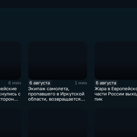
6 августа
6 августа
6 мин
1 мин
пейские
Экипаж самолета,
Жара в Европейск
кнулись с
пропавшего в Иркутской
части России выхо
стороны
области, возвращается
пик
домой