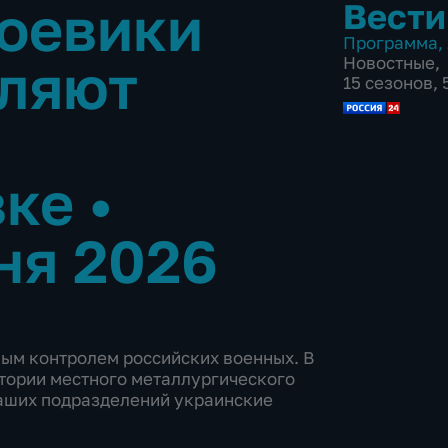
оевики
Вести
Программа
,
вляют
Новостные
,
15 сезонов,
вке
•
ня 2026
ным контролем российских военных. В
итории местного металлургического
наших подразделений украинские