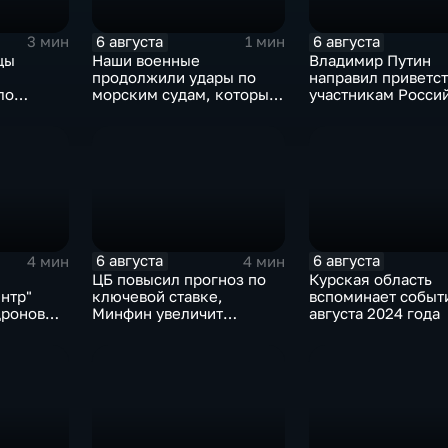
6 августа
6 августа
3 мин
1 мин
цы
Наши военные
Владимир Путин
продолжили удары по
направил приветс
ло
морским судам, которые
участникам Росси
рожской
перевозят военные грузы
киргизского
экономического ф
и Российско-кирг
межрегиональной
конференции
6 августа
6 августа
4 мин
4 мин
ЦБ повысил прогноз по
Курская область
нтр"
ключевой ставке,
вспоминает событ
дронов
Минфин увеличит
августа 2024 года
покупки валюты