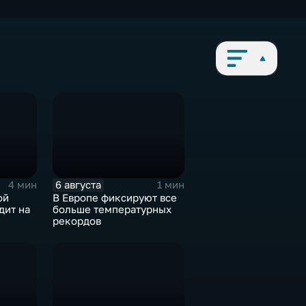
6 августа
4 мин
1 мин
ой
В Европе фиксируют все
дит на
больше температурных
рекордов