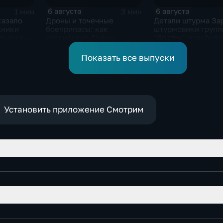
6 августа
6 августа
1 мин
3 мин
казало
Дроны и точечные
Детали штурма За
хники
боеприпасы: как
штурмовики групп
иманском
российские бойцы
"Восток" освобод
выбивают противника в
село в Запорожье
ДНР
Показать все выпуски
Установить приложение Смотрим