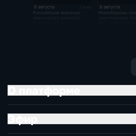
6 августа
6 августа
1 мин
Российские военные
Минобороны по
эвакуируют жителей
уничтожение те
Константиновк
ВСУ на Краснол
направлении
О платформе
Эфир