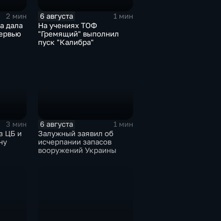
6 августа
2 мин
1 мин
а дала
На учениях ТОФ
ервью
"Гремящий" выполнил
пуск "Калибра"
6 августа
3 мин
1 мин
з ЦБ и
Залужный заявил об
ну
исчерпании запасов
вооружений Украины