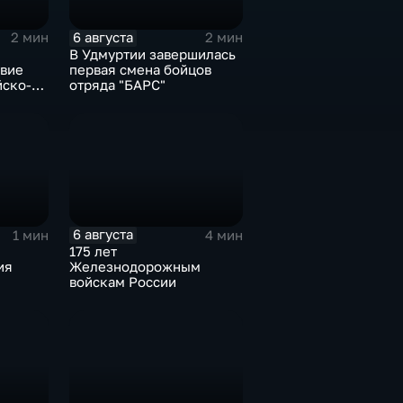
6 августа
2 мин
2 мин
В Удмуртии завершилась
твие
первая смена бойцов
йско-
отряда "БАРС"
орума
изской
6 августа
1 мин
4 мин
175 лет
ия
Железнодорожным
войскам России