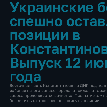
Украинские б
спешно оста
позиции в
Константино
Выпуск 12 ию
года
Восточная часть Константиновки в ДНР под пол
районах на юго-западе города, а также на терр
завода продолжается зачистка. Под натиском 
боевики пытаются спешно покинуть позиции.