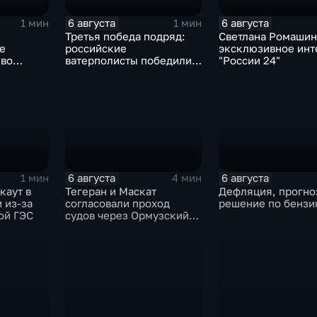
6 августа
6 августа
1 мин
1 мин
Третья победа подряд:
Светлана Ромашин
е
российские
эксклюзивное инт
 во
ватерполисты победили
"России 24"
по
Черногорию на
ию
юниорском чемпионате
мира
6 августа
6 августа
1 мин
4 мин
каут в
Тегеран и Маскат
Дефляция, прогно
 из-за
согласовали проход
решение по бензи
ой ГЭС
судов через Ормузский
пролив вопреки позиции
США