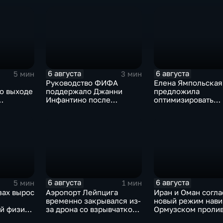
"Кольцо Открытия"
Евразийского
экономического с
6 августа
6 августа
5 мин
3 мин
Руководство ФИФА
Елена Ямпольская
о выходе
поддержало Джанни
предложила
Инфантино после
оптимизировать
од
скандала с продажей
перечень олимпиа
ботчиков
прав на чемпионаты мира
поступления в вуз
6 августа
6 августа
5 мин
1 мин
зах вырос
Аэропорт Лейпцига
Иран и Оман согла
временно закрывался из-
новый режим нави
й физике
за дрона со взрывчаткой
Ормузском пролив
на фоне
рядом с украинским
фоне нехватки