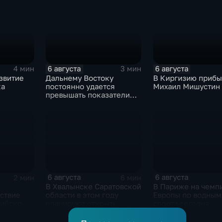
ой модели
грузовым самолетом
боеприпасов у СШ
6 августа
6 августа
4 мин
3 мин
звитие
Дальнему Востоку
В Киргизию прибы
ка
постоянно удается
Михаил Мишустин
превышать показатели
ие
привлечения
инвестицийВ
6 августа
6 августа
2 мин
6 мин
В Хвалынске Саратовской
В Париже на чемп
ствие
области в этом году
Европы по водным
сийско-
планируют открыть
спорта сегодня
новую больницу
завершаются
 форума
выступления по п