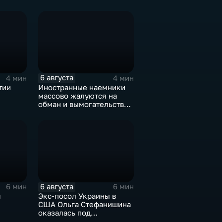
6 августа
4 мин
4 мин
тии
Иностранные наемники
массово жалуются на
обман и вымогательство
е роста
со стороны
командования ВСУ
6 августа
6 мин
6 мин
я
Экс-посол Украины в
США Ольга Стефанишина
оказалась под
ках
следствием по делу о