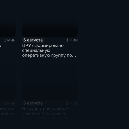
А
украинскими
спецслужбами для
терактов в России
6 августа
1 мин
1 мин
л
ЦРУ сформировало
специальную
оперативную группу по
смене власти на Кубе.
6 августа
3 мин
3 мин
ионате
На судостроительном
 видам
заводе в Хабаровске
приступили к сборке
дебаркадеров
рыжкам