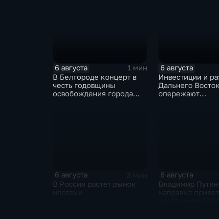
перехода к нов
образования
6 августа
6 августа
1 мин
В Белгороде концерт в
Инвестиции и ра
честь годовщины
Дальнего Восто
освобождения города
опережают
продолжился несмотря
среднероссийск
на блэкаут
показатели
6 августа
6 августа
3 мин
В России растет рынок
Владимир Путин
ипотеки
направил привет
участникам Рос
киргизского
экономического