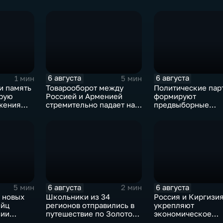
6 августа
6 августа
1 мин
5 мин
и память
Товарооборот между
Политические пар
орую
Россией и Арменией
формируют
жения
стремительно падает на
предвыборные
фоне курса Еревана на
программы на фон
евроинтеграцию
электоральной
активности
6 августа
6 августа
5 мин
2 мин
 новых
Школьники из 34
Россия и Киргизи
ийц
регионов отправились в
укрепляют
зии
путешествие по Золотому
экономическое
окации
кольцу в рамках проекта
партнерство в рам