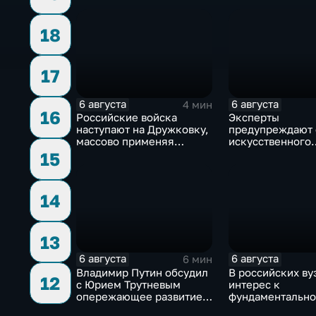
обработки древесины
против туристов
18
17
6 августа
6 августа
4 мин
16
Российские войска
Эксперты
наступают на Дружковку,
предупреждают 
массово применяя
искусственного
оптоволоконные дроны
интеллекта из-п
15
контроля разра
14
13
6 августа
6 августа
6 мин
Владимир Путин обсудил
В российских ву
12
с Юрием Трутневым
интерес к
опережающее развитие
фундаментально
Дальнего Востока
и авиастроению 