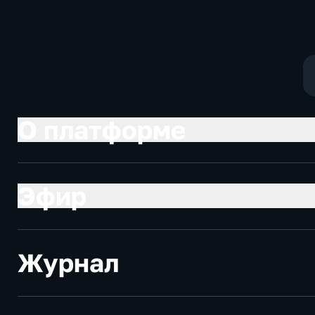
и Российско-ки
межрегиональн
конференции
О платформе
Эфир
Журнал