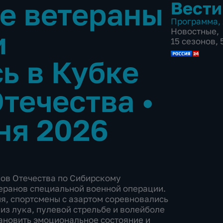
е ветераны
Вести
Программа
,
и
Новостные
,
15 сезонов,
ь в Кубке
Отечества
•
ня 2026
ов Отечества по Сибирскому
еранов специальной военной операции.
я, спортсмены с азартом соревновались
 из лука, пулевой стрельбе и волейболе
тановить эмоциональное состояние и