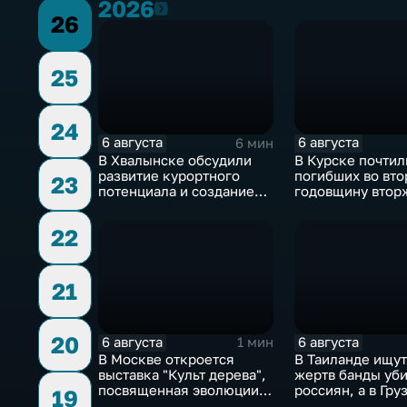
2026
2026
26
25
24
6 августа
6 августа
6 мин
В Хвалынске обсудили
В Курске почтил
развитие курортного
погибших во вт
23
потенциала и создание
годовщину втор
медицинского кластера
ВСУ
22
21
20
6 августа
6 августа
1 мин
В Москве откроется
В Таиланде ищут
выставка "Культ дерева",
жертв банды уб
посвященная эволюции
россиян, а в Гру
19
художественной
фиксируют пров