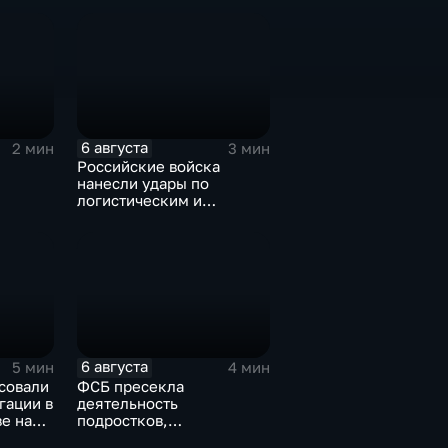
коррупции
оюза
6 августа
2 мин
3 мин
Российские войска
нанесли удары по
логистическим и
д для
энергетическим
ы
объектам ВСУ
6 августа
5 мин
4 мин
совали
ФСБ пресекла
гации в
деятельность
е на
подростков,
завербованных