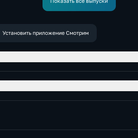
Показать все выпуски
ргизской
в воду
ой
Установить приложение Смотрим