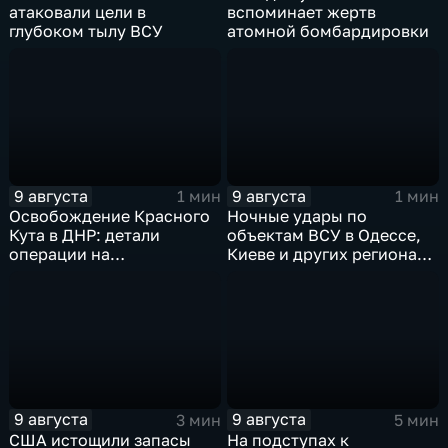
атаковали цели в
вспоминает жертв
глубоком тылу ВСУ
атомной бомбардировки
9 августа
9 августа
1 мин
1 мин
Освобождение Красного
Ночные удары по
Кута в ДНР: детали
объектам ВСУ в Одессе,
операции на
Киеве и других регионах
Добропольском
Украины
направлении
9 августа
9 августа
3 мин
5 мин
США истощили запасы
На подступах к