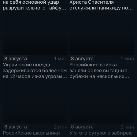
на себя основной удар
Христа Спасителя
разрушительного тайфуна
отслужили панихиду по
"Дельфин"
погибшим жителям
Южной Осетии
8 августа
8 августа
1 мин
1 мин
Украинские поезда
Российские войска
задерживаются более чем
заняли более выгодные
на 12 часов из-за угрозы
рубежи на нескольких
обстрелов
направлениях в зоне СВО
8 августа
8 августа
2 мин
3 мин
Российские школьники
У этого сутулого забираю