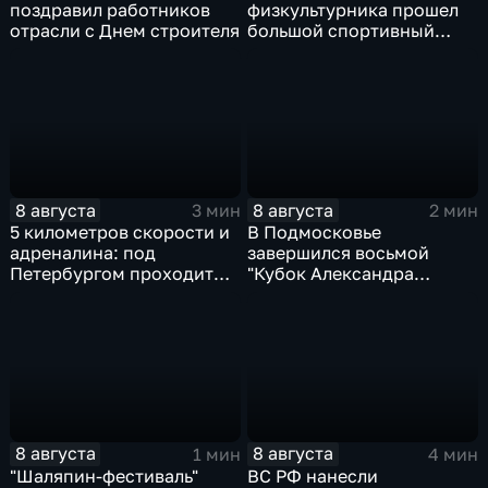
поздравил работников
физкультурника прошел
отрасли с Днем строителя
большой спортивный
фестиваль
8 августа
8 августа
3 мин
2 мин
5 километров скорости и
В Подмосковье
адреналина: под
завершился восьмой
Петербургом проходит
"Кубок Александра
третий этап "Формулы‑4"
Овечкина"
8 августа
8 августа
1 мин
4 мин
"Шаляпин‑фестиваль"
ВС РФ нанесли