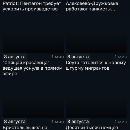
Patriot: Пентагон требует
Алексеево-Дружковке
ускорить производство
работают танкисты
"Южной"
8 августа
8 августа
1 мин
1 мин
"Спящая красавица":
Сеута готовится к новому
ведущая уснула в прямом
штурму мигрантов
эфире
8 августа
8 августа
1 мин
1 мин
Бристоль вышел на
Десятки тысяч немцев