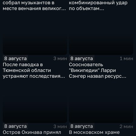
собрал музыкантов в
комбинированный удар
месте венчания великого
по объектам
певца
логистической,
топливной и
энергетической
инфраструктуры в Киеве
8 августа
8 августа
3 мин
1 мин
После паводка в
Сооснователь
Тюменской области
"Википедии" Ларри
устраняют последствия
Сэнгер назвал ресурс
для водоснабжения
инструментом
пропаганды
8 августа
8 августа
3 мин
2 мин
Остров Окинава принял
В московском храме