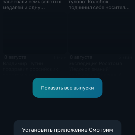
завоевали семь золотых
тулово: Колобок
медалей и одну
подчинил себе носителя в
бронзовую на турнире по
новом сказочном
ИИ
блокбастере
8 августа
8 августа
1 мин
3 мин
Владимир Путин
Экспедиция Росатома
поздравил российских
"Ледокол знаний"
спортсменов и
прибыла на Северный
физкультурников с
полюс
профессиональным
Показать все выпуски
праздником
Установить приложение Смотрим