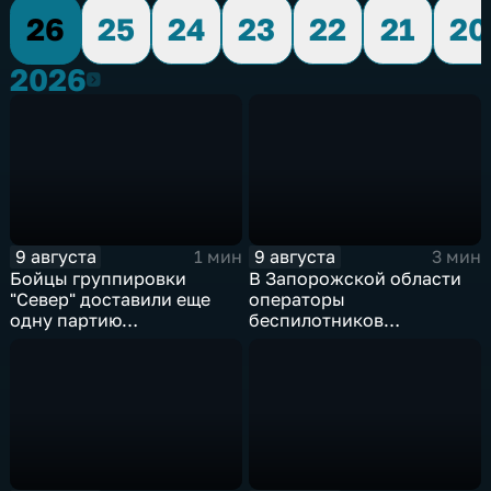
26
25
24
23
22
21
20
2026
2026
9 августа
9 августа
1 мин
3 мин
Бойцы группировки
В Запорожской области
"Север" доставили еще
операторы
одну партию
беспилотников
гуманитарного груза
группировки "Восток"
планомерно уничтожают
технику и укрепления
ВСУ