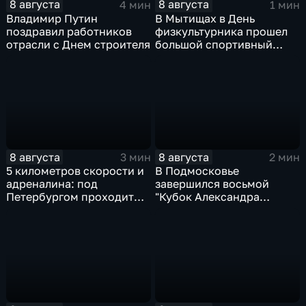
8 августа
8 августа
4 мин
1 мин
Владимир Путин
В Мытищах в День
поздравил работников
физкультурника прошел
отрасли с Днем строителя
большой спортивный
фестиваль
8 августа
8 августа
3 мин
2 мин
5 километров скорости и
В Подмосковье
адреналина: под
завершился восьмой
Петербургом проходит
"Кубок Александра
третий этап "Формулы‑4"
Овечкина"