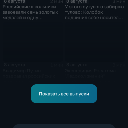
8 августа
8 августа
2 мин
3 мин
Российские школьники
У этого сутулого забираю
завоевали семь золотых
тулово: Колобок
медалей и одну
подчинил себе носителя в
бронзовую на турнире по
новом сказочном
ИИ
блокбастере
8 августа
8 августа
1 мин
3 мин
Владимир Путин
Экспедиция Росатома
поздравил российских
"Ледокол знаний"
спортсменов и
прибыла на Северный
физкультурников с
полюс
профессиональным
Показать все выпуски
праздником