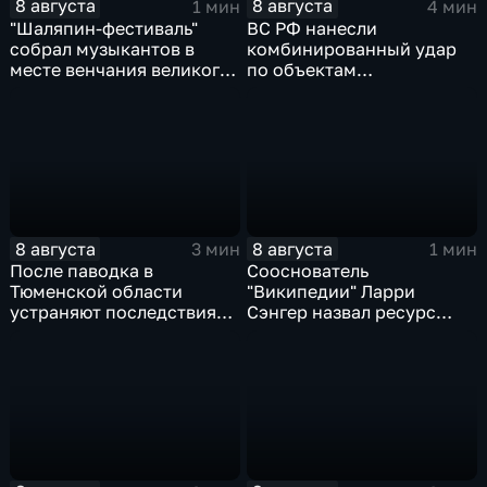
8 августа
8 августа
1 мин
4 мин
"Шаляпин‑фестиваль"
ВС РФ нанесли
собрал музыкантов в
комбинированный удар
месте венчания великого
по объектам
певца
логистической,
топливной и
энергетической
инфраструктуры в Киеве
8 августа
8 августа
3 мин
1 мин
После паводка в
Сооснователь
Тюменской области
"Википедии" Ларри
устраняют последствия
Сэнгер назвал ресурс
для водоснабжения
инструментом
пропаганды