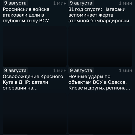
9 августа
9 августа
1 мин
1 мин
Российские войска
81 год спустя: Нагасаки
атаковали цели в
вспоминает жертв
глубоком тылу ВСУ
атомной бомбардировки
9 августа
9 августа
1 мин
1 мин
Освобождение Красного
Ночные удары по
Кута в ДНР: детали
объектам ВСУ в Одессе,
операции на
Киеве и других регионах
Добропольском
Украины
направлении