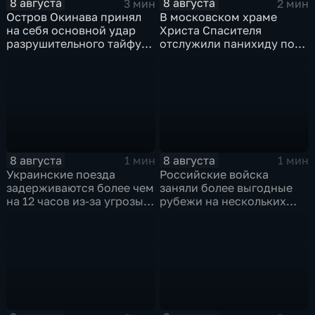
8 августа
8 августа
3 мин
2 мин
Остров Окинава принял
В московском храме
на себя основной удар
Христа Спасителя
разрушительного тайфуна
отслужили панихиду по
"Дельфин"
погибшим жителям
Южной Осетии
8 августа
8 августа
1 мин
1 мин
Украинские поезда
Российские войска
задерживаются более чем
заняли более выгодные
на 12 часов из-за угрозы
рубежи на нескольких
обстрелов
направлениях в зоне СВО