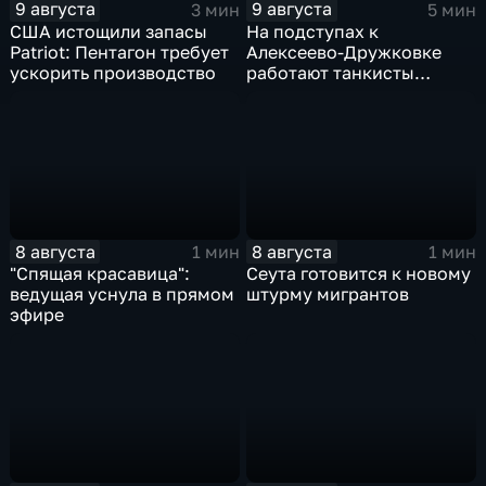
9 августа
9 августа
3 мин
5 мин
США истощили запасы
На подступах к
Patriot: Пентагон требует
Алексеево-Дружковке
ускорить производство
работают танкисты
"Южной"
8 августа
8 августа
1 мин
1 мин
"Спящая красавица":
Сеута готовится к новому
ведущая уснула в прямом
штурму мигрантов
эфире