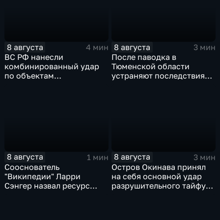
8 августа
8 августа
4 мин
3 мин
ВС РФ нанесли
После паводка в
комбинированный удар
Тюменской области
по объектам
устраняют последствия
логистической,
для водоснабжения
топливной и
энергетической
инфраструктуры в Киеве
8 августа
8 августа
1 мин
3 мин
Сооснователь
Остров Окинава принял
"Википедии" Ларри
на себя основной удар
Сэнгер назвал ресурс
разрушительного тайфуна
инструментом
"Дельфин"
пропаганды