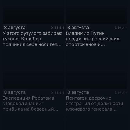
8 августа
8 августа
3 мин
1 мин
У этого сутулого забираю
Владимир Путин
тулово: Колобок
поздравил российских
подчинил себе носителя в
спортсменов и
новом сказочном
физкультурников с
блокбастере
профессиональным
праздником
8 августа
8 августа
3 мин
1 мин
Экспедиция Росатома
Пентагон досрочно
"Ледокол знаний"
отстранил от должности
прибыла на Северный
ключевого генерала
полюс
Чарльза Костанцу