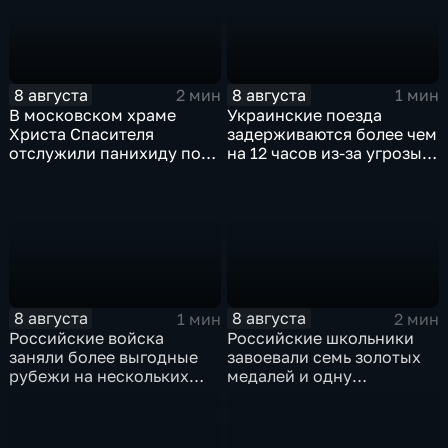
8 августа
8 августа
2 мин
1 мин
В московском храме
Украинские поезда
Христа Спасителя
задерживаются более чем
отслужили панихиду по
на 12 часов из-за угрозы
погибшим жителям
обстрелов
Южной Осетии
8 августа
8 августа
1 мин
2 мин
Российские войска
Российские школьники
заняли более выгодные
завоевали семь золотых
рубежи на нескольких
медалей и одну
направлениях в зоне СВО
бронзовую на турнире по
ИИ