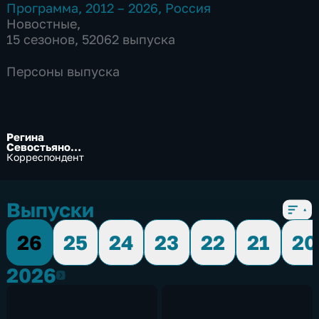
Программа
,
2012 – 2026
,
Россия
Новостные
,
15 сезонов, 52062 выпуска
Персоны выпуска
Регина
Севостьянов
а
Корреспондент
Выпуски
26
25
24
23
22
21
20
2026
2026