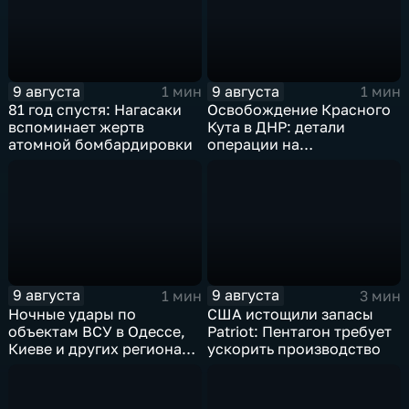
9 августа
9 августа
1 мин
1 мин
81 год спустя: Нагасаки
Освобождение Красного
вспоминает жертв
Кута в ДНР: детали
атомной бомбардировки
операции на
Добропольском
направлении
9 августа
9 августа
1 мин
3 мин
Ночные удары по
США истощили запасы
объектам ВСУ в Одессе,
Patriot: Пентагон требует
Киеве и других регионах
ускорить производство
Украины