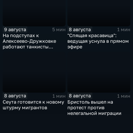
9 августа
8 августа
5 мин
1 мин
На подступах к
"Спящая красавица":
Алексеево-Дружковке
ведущая уснула в прямом
работают танкисты
эфире
"Южной"
8 августа
8 августа
1 мин
1 мин
Сеута готовится к новому
Бристоль вышел на
штурму мигрантов
протест против
нелегальной миграции