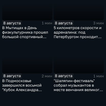
8 августа
8 августа
1 мин
3 мин
В Мытищах в День
5 километров скорости и
физкультурника прошел
адреналина: под
большой спортивный
Петербургом проходит
фестиваль
третий этап "Формулы‑4"
8 августа
8 августа
2 мин
1 мин
В Подмосковье
"Шаляпин‑фестиваль"
завершился восьмой
собрал музыкантов в
"Кубок Александра
месте венчания великого
Овечкина"
певца