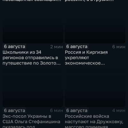
художественной
фиксируют провокации
обработки древесины
против туристов
6 августа
6 августа
2 мин
6 мин
Школьники из 34
Россия и Киргизия
регионов отправились в
укрепляют
путешествие по Золотому
экономическое
кольцу в рамках проекта
партнерство в рамках
"Кольцо Открытия"
Евразийского
экономического союза
6 августа
6 августа
6 мин
4 мин
Экс-посол Украины в
Российские войска
США Ольга Стефанишина
наступают на Дружковку,
оказалась под
массово применяя