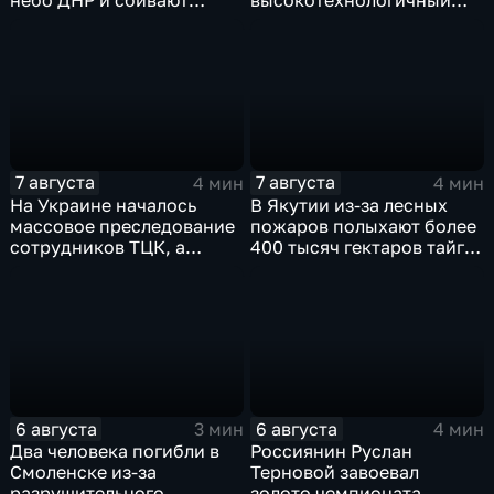
небо ДНР и сбивают
высокотехнологичный
десятки вражеских
грузовой терминал
дронов
7 августа
7 августа
4 мин
4 мин
На Украине началось
В Якутии из-за лесных
массовое преследование
пожаров полыхают более
сотрудников ТЦК, а
400 тысяч гектаров тайги,
военкоматы пополнят
зафиксировано 77 очагов
бывшими заключенными
возгорания
6 августа
6 августа
3 мин
4 мин
Два человека погибли в
Россиянин Руслан
Смоленске из-за
Терновой завоевал
разрушительного
золото чемпионата