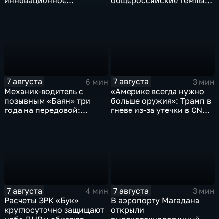
инновационное
общероссийские темпы
модульное приемное
по привлечению
отделение детской
инвестиций, доложил
больницы
Юрий Трутнев Владимиру
Путину
7 августа
7 августа
6 мин
3 мин
Механик-водитель с
«Америке всегда нужно
позывным «Баян» три
больше оружия»: Трамп в
года на передовой:
гневе из-за утечки в CNN
история мужества
о дефиците снарядов в
российского
США
добровольца
7 августа
7 августа
4 мин
3 мин
Расчеты ЗРК «Бук»
В аэропорту Магадана
круглосуточно защищают
открыли