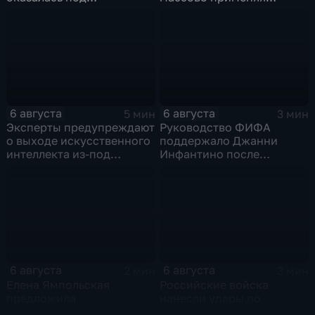
следствием по делу о
оптоволоконные дроны
коррупции
6 августа
6 августа
5 мин
3 мин
Эксперты предупреждают
Руководство ФИФА
о выходе искусственного
поддержало Джанни
интеллекта из-под
Инфантино после
контроля разработчиков
скандала с продажей
прав на чемпионаты мира
6 августа
6 августа
2 мин
3 мин
Елена Ямпольская
Российские войска
предложила
нанесли удары по
оптимизировать перечень
логистическим и