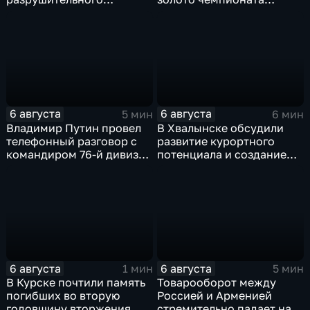
урагана, 15 тысяч
Европы в прыжках с 10-
жителей остались без
метровой вышки
света
6 августа
6 августа
5 мин
6 мин
Владимир Путин провел
В Хвалынске обсудили
телефонный разговор с
развитие курортного
командиром 76-й дивизии
потенциала и создание
ВДВ Абдулазизом
медицинского кластера
Шихабидовым
6 августа
6 августа
1 мин
5 мин
В Курске почтили память
Товарооборот между
погибших во вторую
Россией и Арменией
годовщину вторжения
стремительно падает на