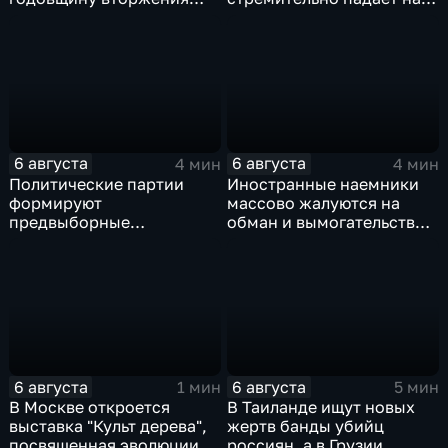
ВСУ
фоне курса Еревана на
евроинтеграцию
6 августа
6 августа
4 мин
4 мин
Политические партии
Иностранные наемники
формируют
массово жалуются на
предвыборные
обман и вымогательство
программы на фоне роста
со стороны
электоральной
командования ВСУ
активности
6 августа
6 августа
1 мин
5 мин
В Москве откроется
В Таиланде ищут новых
выставка "Культ дерева",
жертв банды убийц
посвященная эволюции
россиян, а в Грузии