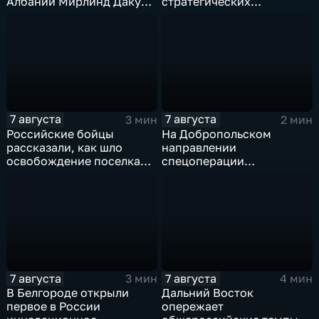
Албании Мирлинд Даку
стратегических
переше в Спартак за 11
предприятий
миллионов евро
7 августа
7 августа
3 мин
2 мин
Российские бойцы
На Добропольском
рассказали, как шло
направлении
освобождение поселка
спецоперации
Красноярское на
российские бойцы
Добропольском
отразили более 70
направлении
контратак ВСУ
спецоперации
7 августа
7 августа
3 мин
4 мин
В Белгороде открыли
Дальний Восток
первое в России
опережает