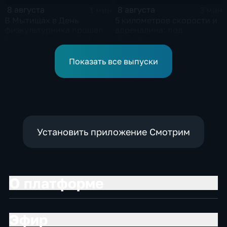
8 августа
8 августа
1 мин
3 мин
В Мытищах в День
5 километров скорости и
физкультурника прошел
адреналина: под
большой спортивный
Петербургом проходит
фестиваль
третий этап "Формулы‑4"
Показать все выпуски
Установить приложение Смотрим
О платформе
Эфир