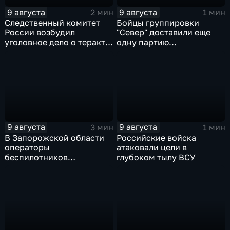
9 августа
9 августа
2 мин
1 мин
Следственный комитет
Бойцы группировки
России возбудил
"Север" доставили еще
уголовное дело о теракте
одну партию
после ночной атаки ВСУ
гуманитарного груза
на Белгород
9 августа
9 августа
3 мин
1 мин
В Запорожской области
Российские войска
операторы
атаковали цели в
беспилотников
глубоком тылу ВСУ
группировки "Восток"
планомерно уничтожают
технику и укрепления
ВСУ