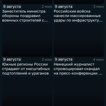
9 августа
9 августа
2 мин
3 мин
Заместитель министра
Российские войска
обороны поздравил
нанесли массированные
военных строителей с
удары по инфраструктуре
профессиональным
и складам беспилотников
праздником
в глубоком тылу ВСУ
9 августа
9 августа
2 мин
4 мин
Южные регионы России
Немецкий журналист
страдают от масштабных
спровоцировал скандал
подтоплений и ураганов
на пресс-конференции в
Сербии