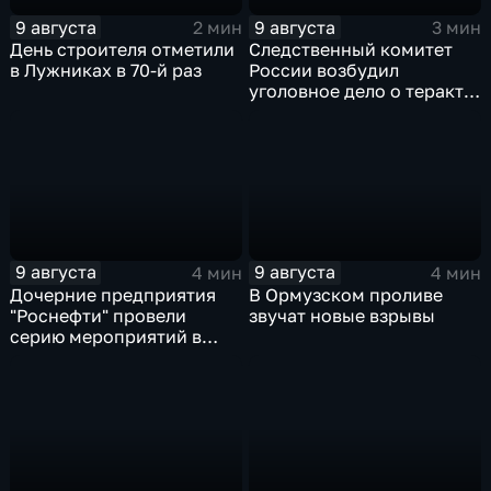
9 августа
9 августа
2 мин
3 мин
День строителя отметили
Следственный комитет
в Лужниках в 70-й раз
России возбудил
уголовное дело о теракте
после ночной атаки ВСУ
на Белгород
9 августа
9 августа
4 мин
4 мин
Дочерние предприятия
В Ормузском проливе
"Роснефти" провели
звучат новые взрывы
серию мероприятий в
поддержку коренных
народов Севера и
Дальнего Востока