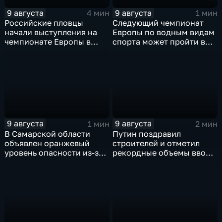
9 августа
9 августа
4 мин
1 мин
Российские пловцы
Следующий чемпионат
начали выступления на
Европы по водным видам
чемпионате Европы в
спорта может пройти в
Париже на фоне споров о
России
символике
9 августа
9 августа
1 мин
2 мин
В Самарской области
Путин поздравил
объявлен оранжевый
строителей и отметил
уровень опасности из-за
рекордные объемы ввода
урагана
жилья