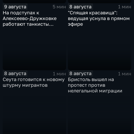
9 августа
8 августа
5 мин
1 мин
На подступах к
"Спящая красавица":
Алексеево-Дружковке
ведущая уснула в прямом
работают танкисты
эфире
"Южной"
8 августа
8 августа
1 мин
1 мин
Сеута готовится к новому
Бристоль вышел на
штурму мигрантов
протест против
нелегальной миграции