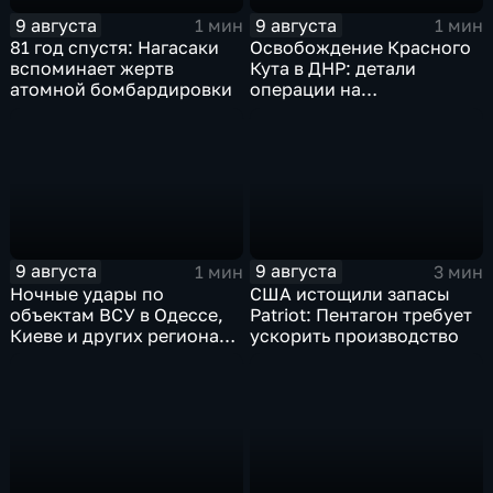
9 августа
9 августа
1 мин
1 мин
81 год спустя: Нагасаки
Освобождение Красного
вспоминает жертв
Кута в ДНР: детали
атомной бомбардировки
операции на
Добропольском
направлении
9 августа
9 августа
1 мин
3 мин
Ночные удары по
США истощили запасы
объектам ВСУ в Одессе,
Patriot: Пентагон требует
Киеве и других регионах
ускорить производство
Украины