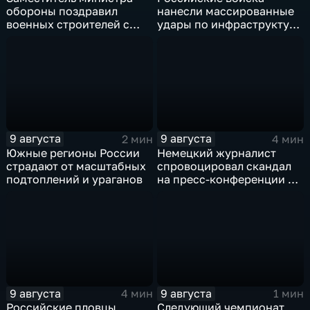
обороны поздравил
нанесли массированные
военных строителей с
удары по инфраструктуре
профессиональным
и складам беспилотников
праздником
в глубоком тылу ВСУ
9 августа
9 августа
2 мин
4 мин
Южные регионы России
Немецкий журналист
страдают от масштабных
спровоцировал скандал
подтоплений и ураганов
на пресс-конференции в
Сербии
9 августа
9 августа
4 мин
1 мин
Российские пловцы
Следующий чемпионат