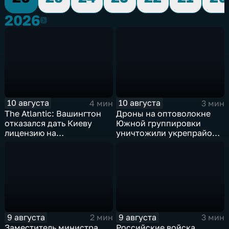
2026
2026
10 августа
10 августа
4 мин
3 мин
The Atlantic: Вашингтон
Дроны на оптоволокне
отказался дать Киеву
Южной группировки
лицензию на
уничтожили укрепрайон
производство ЗРК Patriot
ВСУ на Дружковском
из-за финансовой
направлении
невыгоды
9 августа
9 августа
2 мин
3 мин
Заместитель министра
Российские войска