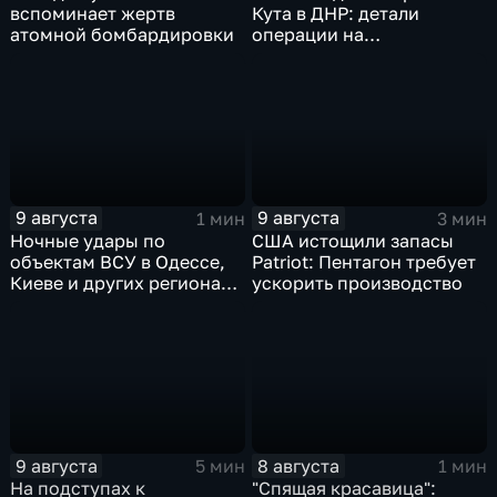
вспоминает жертв
Кута в ДНР: детали
атомной бомбардировки
операции на
Добропольском
направлении
9 августа
9 августа
1 мин
3 мин
Ночные удары по
США истощили запасы
объектам ВСУ в Одессе,
Patriot: Пентагон требует
Киеве и других регионах
ускорить производство
Украины
9 августа
8 августа
5 мин
1 мин
На подступах к
"Спящая красавица":