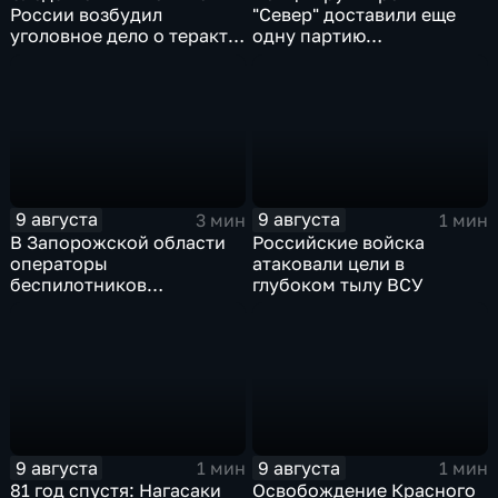
России возбудил
"Север" доставили еще
уголовное дело о теракте
одну партию
после ночной атаки ВСУ
гуманитарного груза
на Белгород
9 августа
9 августа
3 мин
1 мин
В Запорожской области
Российские войска
операторы
атаковали цели в
беспилотников
глубоком тылу ВСУ
группировки "Восток"
планомерно уничтожают
технику и укрепления
ВСУ
9 августа
9 августа
1 мин
1 мин
81 год спустя: Нагасаки
Освобождение Красного