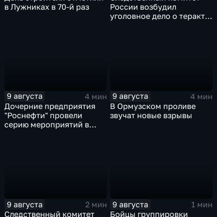
в Лужниках в 70-й раз
России возбудил
уголовное дело о теракте
после ночной атаки ВСУ
на Белгород
9 августа
9 августа
4 мин
4 мин
Дочерние предприятия
В Ормузском проливе
"Роснефти" провели
звучат новые взрывы
серию мероприятий в
поддержку коренных
народов Севера и
Дальнего Востока
9 августа
9 августа
2 мин
1 мин
Следственный комитет
Бойцы группировки