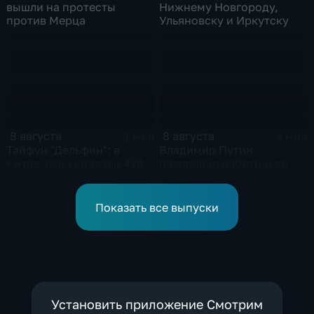
вышли на протесты
Нижнему Новгороду,
против Мерца
Ульяновску и Иркутску
8 августа
8 августа
1 мин
4 мин
Тайфун "Дельфин": в
Владимир Путин
Китае эвакуировали 420
поздравил работников
тысяч человек
отрасли с Днем строителя
Показать все выпуски
Установить приложение Смотрим