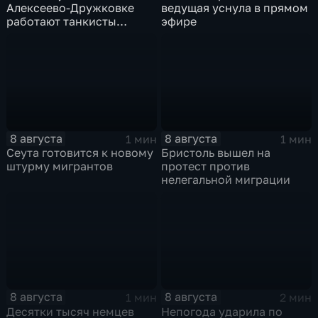
Алексеево-Дружковке
ведущая уснула в прямом
работают танкисты
эфире
"Южной"
8 августа
8 августа
1 мин
1 мин
Сеута готовится к новому
Бристоль вышел на
штурму мигрантов
протест против
нелегальной миграции
8 августа
8 августа
1 мин
2 мин
Десятки тысяч немцев
Непогода ударила по