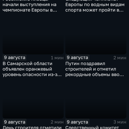
начали выступления на
Европы по водным видам
чемпионате Европы в
спорта может пройти в
Париже на фоне споров о
России
символике
9 августа
9 августа
1 мин
2 мин
В Самарской области
Путин поздравил
объявлен оранжевый
строителей и отметил
уровень опасности из-за
рекордные объемы ввода
урагана
жилья
9 августа
9 августа
2 мин
3 мин
День строителя отметили
Следственный комитет