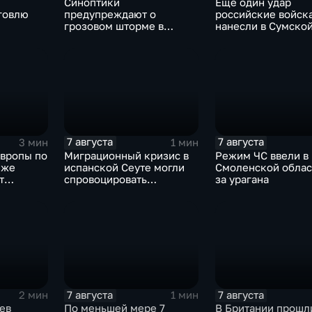
Синоптики
Еще один удар
говлю
предупреждают о
российские войск
грозовом шторме в
нанесли в Сумско
Центральной России
области
7 августа
7 августа
3 мин
1 мин
Европы по
Миграционный кризис в
Режим ЧС ввели в
иже
испанской Сеуте могли
Смоленской облас
т
спровоцировать
за урагана
 хай-
спецслужбы Израиля
7 августа
7 августа
2 мин
1 мин
ев
По меньшей мере 7
В Британии прошл