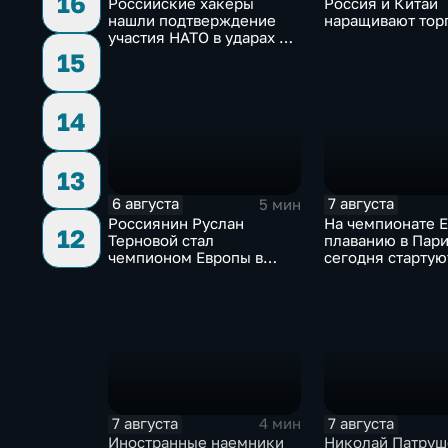
16
Российские хакеры
Россия и Китай
нашли подтверждение
наращивают тор
участия НАТО в ударах по
России
15
14
13
6 августа
7 августа
5 мин
Россиянин Руслан
На чемпионате 
12
Терновой стал
плаванию в Пар
чемпионом Европы в
сегодня стартую
прыжках в воду с 10-ти
соревнования по
метровой вышки
дайвингу
7 августа
7 августа
4 мин
Иностранные наемники
Николай Патруш