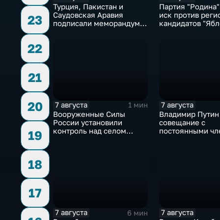
Турция, Пакистан и
Партия "Родина"
Саудовская Аравия
иск против реги
23
подписали меморандум о
кандидатов "Ябл
коллективной обороне
22
21
20
7 августа
7 августа
1 мин
Вооруженные Силы
Владимир Путин
России установили
совещание с
контроль над селом
постоянными чл
19
Анискино в Харьковской
Совета безопасн
области
России
18
17
7 августа
7 августа
6 мин