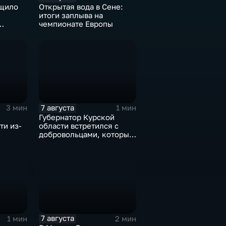
щило
Открытая вода в Сене:
итоги заплыва на
чемпионате Европы
ВСУ
7 августа
3 мин
1 мин
Губернатор Курской
ти из-
области встретился с
добровольцами, которые
помогали пострадавшим
от вторжения ВСУ
жителям приграничья
7 августа
1 мин
2 мин