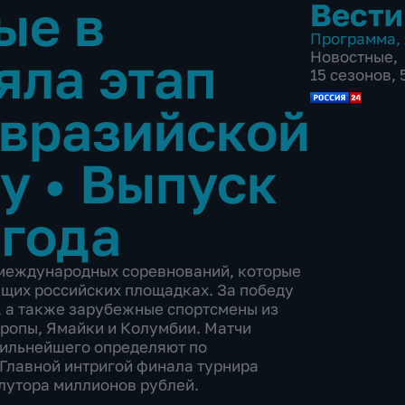
ые в
Вести
Программа
,
яла этап
Новостные
,
15 сезонов,
Евразийской
фу
•
Выпуск
 года
 международных соревнований, которые
ущих российских площадках. За победу
, а также зарубежные спортсмены из
ропы, Ямайки и Колумбии. Матчи
 сильнейшего определяют по
Главной интригой финала турнира
лутора миллионов рублей.