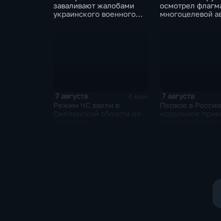
заваливают жалобами
осмотрел флагм
украинского военного
многоцелевой а
омбудсмена
"Атлантико" в Ри
Жанейро
7 августа
7 августа
4 мин
Режим ЧС ввели в
Первое в России
Смоленской области из-
модульное прие
за урагана
отделение детс
больницы откры
Белгороде