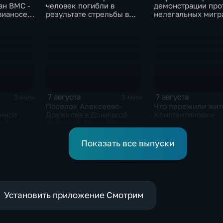
ан ВМС -
человек погибли в
демонстрации про
вианосец
результате стрельбы в
нелегальных мигр
о-де-
одной из школ Таиланда
7 августа
7 августа
3 мин
3 мин
Поселок Алексеево-
Что пережили жит
мное
Дружкова в Донецкой
Константиновки
кой
Народной Республике
ли в
под полным огневым
контролем российских
Показать все выпуски
войск
Установить приложение Смотрим