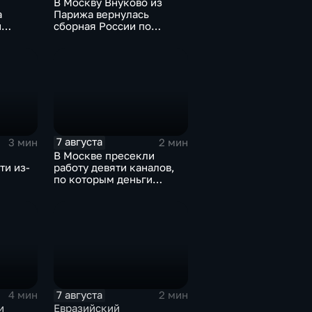
В Москву Внуково из
а
Парижа вернулась
й
сборная России по
синхронному плаванию
7 августа
3 мин
2 мин
В Москве пресекли
ти из-
работу девяти каналов,
по которым деньги
выводились за рубеж
через криптовалюту
7 августа
4 мин
2 мин
и
Евразийский