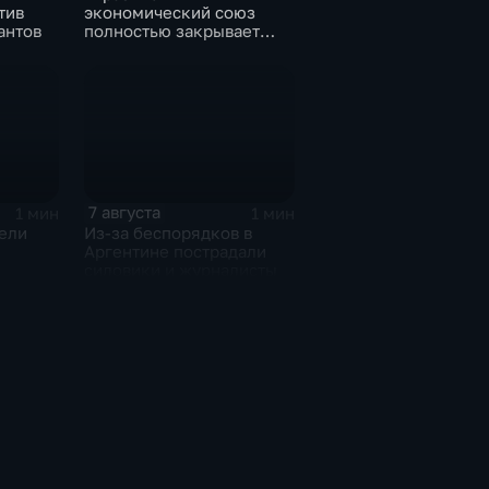
тив
экономический союз
антов
полностью закрывает
свои потребности
7 августа
1 мин
1 мин
ели
Из-за беспорядков в
Аргентине пострадали
силовики и журналисты