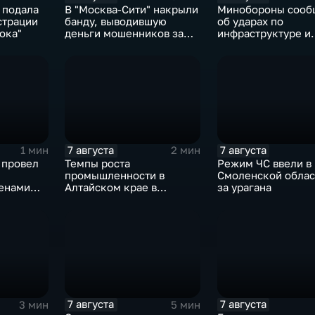
 подала
В "Москва‑Сити" накрыли
Минобороны сооб
страции
банду, выводившую
об ударах по
ока"
деньги мошенников за
инфраструктуре и
рубеж
военной технике 
7 августа
7 августа
1 мин
2 мин
 провел
Темпы роста
Режим ЧС ввели в
промышленности в
Смоленской облас
енами
Алтайском крае в
за урагана
ости
нынешнем году уже выше
среднего
7 августа
7 августа
3 мин
5 мин