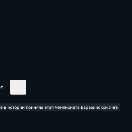
ог
ые в истории приняла этап Чемпионата Евразийской лиги по го