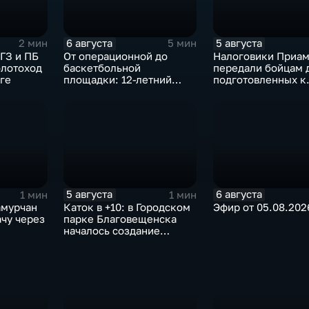
6 августа
5 августа
2 мин
5 мин
ГЗ и ПБ
От операционной до
Налоговики Приам
олотоход
баскетбольной
передали бойцам 
йге
площадки: 12-летний
подготовленных к
благовещенец после
отправке внедоро
взрыва салюта учится
жить с протезом
5 августа
6 августа
1 мин
1 мин
амурчан
Каток в +10: в Городском
Эфир от 05.08.202
ачу через
парке Благовещенска
началось создание
ледовой площадки