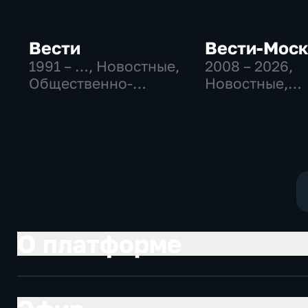
Вести
Вести-Мос
1991 – …
, Новостные,
2008 – 2026
,
Общественно-
Новостные,
политические,
Общественно
социально-
политические
экономические
социально-
экономически
О платформе