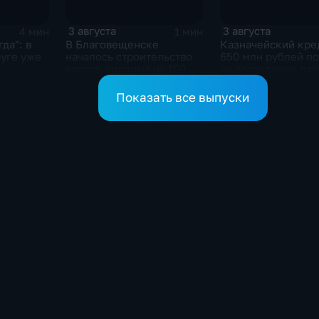
3 августа
3 августа
4 мин
1 мин
да": в
В Благовещенске
Казначейский кре
уге уже
началось строительство
650 млн рублей п
нового роддома на 150
на возведение дву
оиски
мест
новых котельных 
бника
Свободном
Показать все выпуски