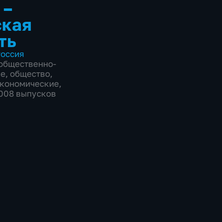
 –
ская
ть
оссия
общественно-
ие
,
общество
,
экономические
,
2008 выпусков