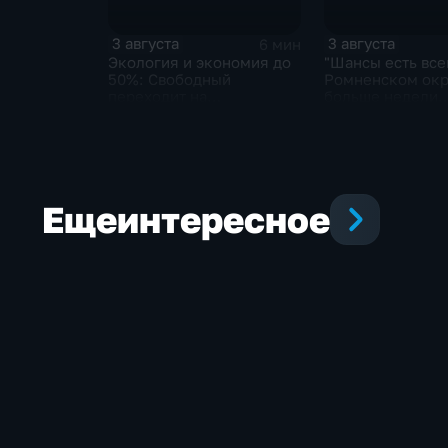
3 августа
3 августа
6 мин
Экология и экономия до
"Шансы есть всег
50%: Свободный
Ромненском окр
переходит на
больше недели
газомоторное топливо
продолжаются п
пропавшего гри
Еще
интересное