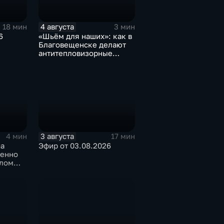
4 августа
18 мин
3 мин
6
«Шьём для наших»: как в
Благовещенске делают
антитепловизорные
пончо
3 августа
4 мин
17 мин
ча
Эфир от 03.08.2026
менно
олом