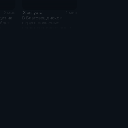
3 августа
2 мин
1 мин
дит на
В Благовещенском
ойдет
округе пожарные
х
предотвратили взрыв в
в
жилом доме