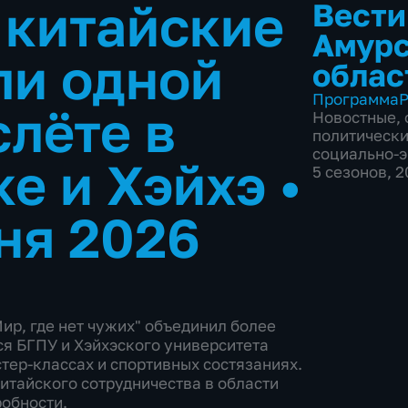
 китайские
Вести
Амур
ли одной
облас
Программа
Р
слёте в
Новостные
,
политическ
социально-
ке и Хэйхэ
•
5 сезонов, 
ня 2026
р, где нет чужих" объединил более
ся БГПУ и Хэйхэского университета
тер-классах и спортивных состязаниях.
китайского сотрудничества в области
обности.