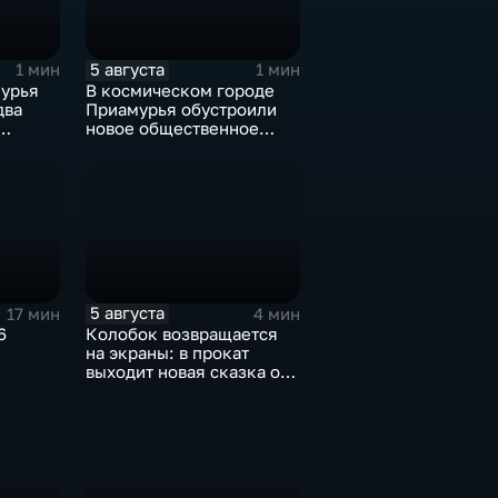
5 августа
1 мин
1 мин
урья
В космическом городе
два
Приамурья обустроили
новое общественное
жника
пространство
5 августа
17 мин
4 мин
6
Колобок возвращается
на экраны: в прокат
выходит новая сказка от
создателей "Последнего
богатыря"