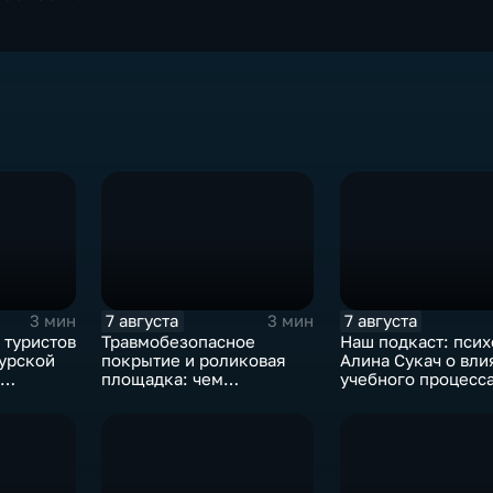
7 августа
7 августа
3 мин
3 мин
 туристов
Травмобезопасное
Наш подкаст: псих
мурской
покрытие и роликовая
Алина Сукач о вли
площадка: чем
учебного процесса
ами
привлекает горожан
отношения взросл
спортзона на набережной
детей
Благовещенска