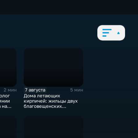
7 августа
2 мин
5 мин
олог
Дома летающих
янии
кирпичей: жильцы двух
 на
благовещенских
ых и
многоэтажек боятся за
свою жизнь