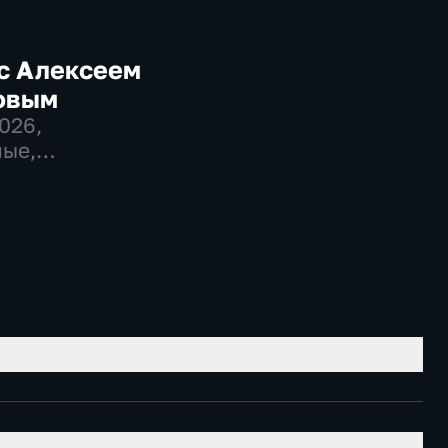
с Алексеем
овым
2026
,
ые,
венно-
еские