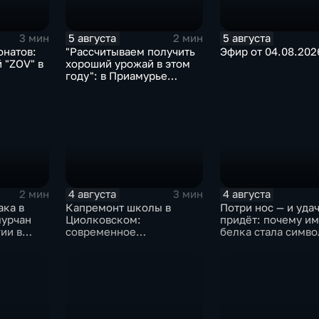
5 августа
5 августа
3 мин
2 мин
онатов:
"Рассчитываем получить
Эфир от 04.08.202
 "ZOV" в
хороший урожай в этом
году": в Приамурье
убирают ранние
зерновые
4 августа
4 августа
2 мин
3 мин
ака в
Капремонт школы в
Потри нос — и уда
мурчан
Циолковском:
придёт: почему и
ии в
современное
белка стала симв
тых
оборудование и новый
Белогорска
фасад