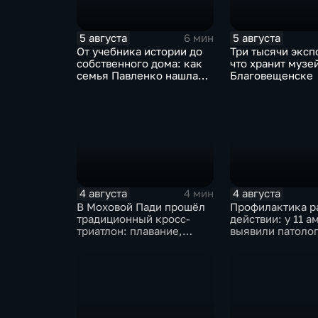
5 августа
5 августа
6 мин
От учебника истории до
Три тысячи эксп
собственного дома: как
что хранит музей
семья Павленко нашла
Благовещенске
счастье в Константиновке
4 августа
4 августа
4 мин
В Моховой Пади прошёл
Профилактика р
традиционный кросс-
действии: у 11 а
триатлон: плавание,
выявили патолог
велосипед и бег по
ходе Дня откры
пересечённой местности
дверей