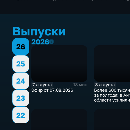
Выпуски
2026
2026
26
25
24
7 августа
8 августа
18 мин
Эфир от 07.08.2026
Более 600 тысяч
за полгода: в А
23
области усилили
контроль за гид
22