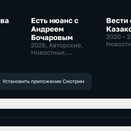
ква
Есть нюанс с
Вести 
Андреем
Казак
Бочаровым
2020 – 
-
Новостн
2026
, Авторские,
,
Общест
Новостные,
политич
общественно-
е
политические
Установить приложение Смотрим