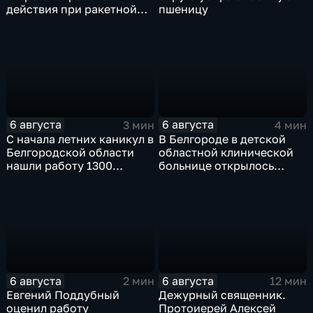
действия при ракетной
пшеницу
опасности
6 августа
6 августа
3 мин
4 мин
С начала летних каникул в
В Белгороде в детской
Белгородской области
областной клинической
нашли работу 1300
больнице открылось
подростков
новое модульное
приемное отделение
6 августа
6 августа
2 мин
12 мин
Евгений Поддубный
Дежурный священник.
оценил работу
Протоиерей Алексей