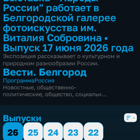
России" работает в
Белгородской галерее
фотоискусства им.
Виталия Собровина
•
Выпуск 17 июня 2026 года
Экспозиция рассказывает о культурном и
природном разнообразии России.
Вести. Белгород
Программа
Россия
Новостные
,
общественно-
политические
,
общество
,
социально-
экономические
,
5 сезонов, 9985 выпусков
Выпуски
26
25
24
23
22