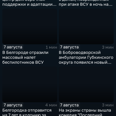
поддержки и адаптации
при атаке ВСУ в ночь на
ветеранов СВО и их семей
27 июля
7 августа
7 августа
1 мин
3 мин
В Белгороде отразили
В Боброводворской
массовый налет
амбулатории Губкинского
беспилотников ВСУ
округа появился новый
специалист по программе
"Земский доктор"
7 августа
7 августа
4 мин
3 мин
Белгородка отправится
На экраны страны вышла
на 7 лет в колонию за
комедия "Последний