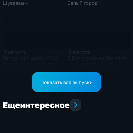
Шуваевым
Белый город"
5 августа
5 августа
3 мин
3 мин
Капремонт школы №13
В Белгороде на Меловой
Белгорода планируют
горе подняли Знамя
завершить к декабрю
Победы
Показать все выпуски
Еще
интересное