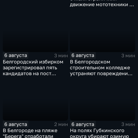
движение мототехники в
ночное время
6 августа
6 августа
3 мин
3 мин
Белгородский избирком
В Белгородском
зарегистрировал пять
строительном колледже
кандидатов на пост
устраняют повреждения
губернатора
после атаки ВСУ
6 августа
6 августа
2 мин
3 мин
В Белгороде на пляже
На полях Губкинского
"Берега" отработали
округа убирают озимую