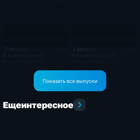
дню голосования
3 августа
3 августа
6 мин
3 мин
В Белгородской
В Комсомольской
испытательной
амбулатории
лаборатории проверяют
Белгородского округа
арбузы на безопасность
обновили физиокабинет
Показать все выпуски
Еще
интересное