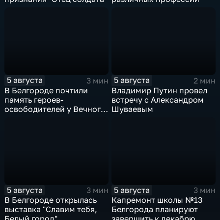
5 августа
5 августа
3 мин
2 мин
В Белгороде почтили
Владимир Путин провел
память героев-
встречу с Александром
освободителей у Вечного
Шуваевым
огня
5 августа
5 августа
3 мин
3 мин
В Белгороде открылась
Капремонт школы №13
выставка "Славим тебя,
Белгорода планируют
Белый город"
завершить к декабрю