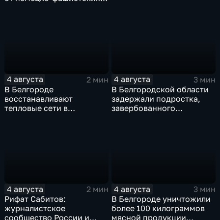
захватчиков
4 августа
4 августа
2 мин
3 мин
В Белгороде
В Белгородской области
восстанавливают
задержали подростка,
тепловые сети в
завербованного
Заводском переулке
Украиной через чат
знакомств "Дайвинчик"
4 августа
4 августа
2 мин
3 мин
Рифат Сабитов:
В Белгороде уничтожили
журналистское
более 100 килограммов
сообщество России и
мясной продукции