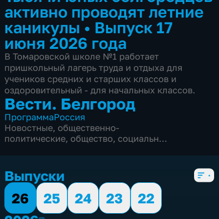
активно проводят летние
каникулы
•
Выпуск 17
июня 2026 года
В Томаровской школе №1 работает
пришкольный лагерь труда и отдыха для
учеников средних и старших классов и
оздоровительный - для начальных классов.
Вести. Белгород
Программа
Россия
Новостные
,
общественно-
политические
,
общество
,
социально-
экономические
,
5 сезонов, 9964 выпуска
Выпуски
26
25
24
23
22