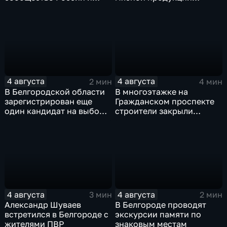
Казахстана должно
неизвестного
совместно противостоять
происхождения
фейкам и дезинформации
4 августа
4 августа
2 мин
4 мин
В Белгородской области
В многоэтажке на
зарегистрирован еще
Гражданском проспекте
один кандидат на выборы
строители закрыли
в депутаты Госдумы
тепловой контур по
временной схеме
4 августа
4 августа
3 мин
2 мин
Александр Шуваев
В Белгороде проводят
встретился в Белгороде с
экскурсии памяти по
жителями ПВР
знаковым местам