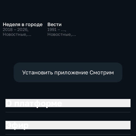
Неделя в городе
Вести
2018 – 2026
,
1991 – …
,
Новостные,
Новостные,
Общественно-
Общественно-
политические,
политические,
общество
социально-
экономические
Установить приложение Смотрим
О платформе
Эфир