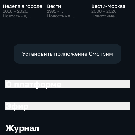
Неделя в городе
Вести
Вести-Москва
2018 – 2026
,
1991 – …
,
2008 – 2026
,
Новостные,
Новостные,
Новостные,
Общество,
Общественно-
Общественно-
общественно-
политические,
политические,
политические
социально-
социально-
экономические
экономические
Установить приложение Смотрим
О платформе
Эфир
Журнал