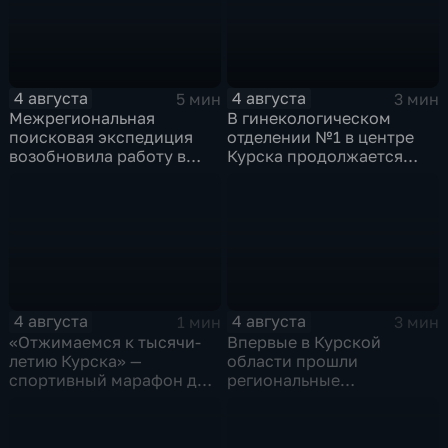
4 августа
4 августа
5 мин
3 мин
Межрегиональная
В гинекологическом
поисковая экспедиция
отделении №1 в центре
возобновила работу в
Курска продолжается
Знаменской роще Курска
реконструкция
4 августа
4 августа
1 мин
3 мин
«Отжимаемся к тысячи-
Впервые в Курской
летию Курска» —
области прошли
спортивный марафон для
региональные
горожан
соревнования по
мотоджимхане