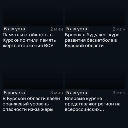
6 августа
5 августа
2 мин
2 мин
Память и стойкость: в
Бросок в будущее: курс
Курске почтили память
развития баскетбола в
жертв вторжения ВСУ
Курской области
5 августа
5 августа
3 мин
3 мин
В Курской области ввели
Впервые куряне
оранжевый уровень
представляют регион на
опасности из-за жары
всероссийских
юношеских
соревнованиях по игре в
лапту