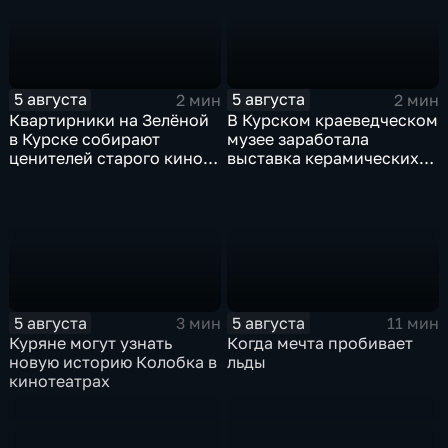
5 августа
5 августа
2 мин
2 мин
Квартирники на Зелёной
В Курском краеведческом
в Курске собирают
музее заработала
ценителей старого кино
выставка керамических
уже 8 лет
игрушек в традиционных
нарядах нашего края
5 августа
5 августа
3 мин
11 мин
Куряне могут узнать
Когда мечта пробивает
новую историю Колобка в
льды
кинотеатрах