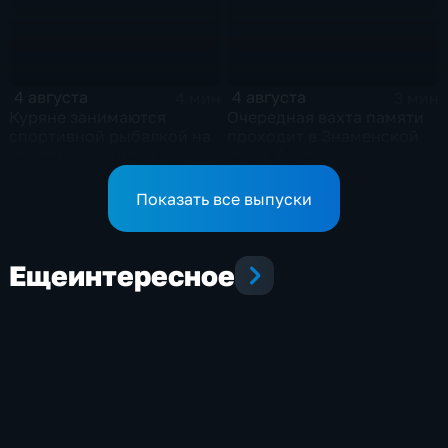
4 августа
4 августа
4 мин
3 мин
Куряне занимаются
Очередная вахта памяти
спортивной рыбалкой на
проходит в Знаменской
водоёмах региона
роще Курска
Показать все выпуски
Еще
интересное