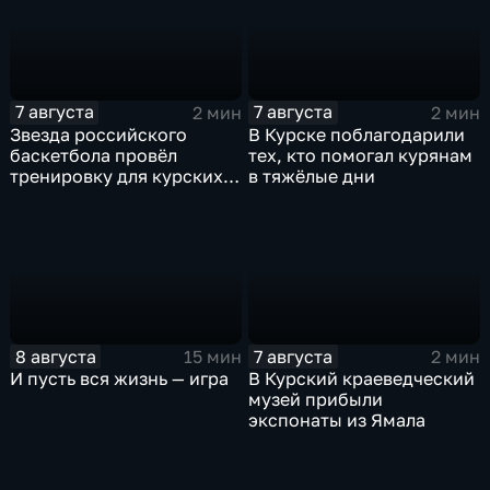
7 августа
7 августа
2 мин
2 мин
Звезда российского
В Курске поблагодарили
баскетбола провёл
тех, кто помогал курянам
тренировку для курских
в тяжёлые дни
юниоров
8 августа
7 августа
15 мин
2 мин
И пусть вся жизнь — игра
В Курский краеведческий
музей прибыли
экспонаты из Ямала