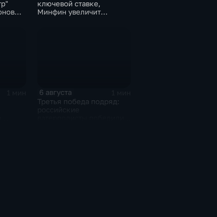
тр"
ключевой ставке,
онов
Минфин увеличит
покупки валюты
6 августа
1 мин
1 мин
Третья победа подряд:
российские
о
ватерполисты победили
о
Черногорию на
ю
юниорском чемпионате
мира