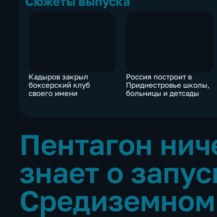
Сюжеты выпуска
Кадыров закрыл
Россия построит в
боксерский клуб
Приднестровье школы,
своего имени
больницы и детсады
Пентагон нич
знает о запус
Средиземном