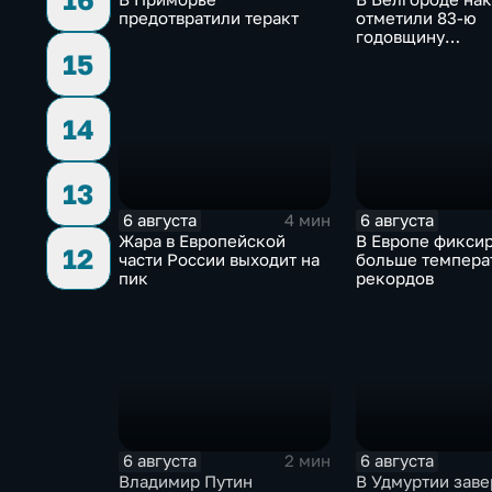
предотвратили теракт
отметили 83-ю
годовщину
освобождения г
15
немецко-фашис
захватчиков
14
13
6 августа
6 августа
4 мин
Жара в Европейской
В Европе фикси
12
части России выходит на
больше темпера
пик
рекордов
6 августа
6 августа
2 мин
Владимир Путин
В Удмуртии зав