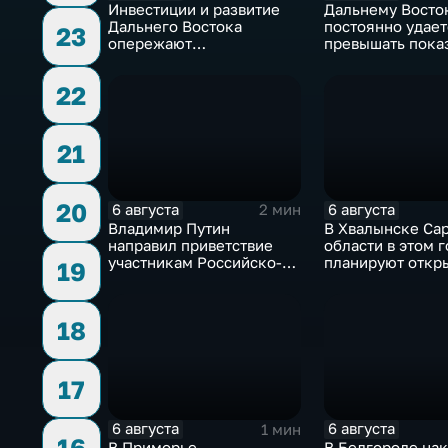
Инвестиции и развитие
Дальнему Восто
Дальнего Востока
постоянно удает
23
опережают
превышать пока
среднероссийские
привлечения
показатели
инвестицийВ
22
21
20
6 августа
6 августа
2 мин
Владимир Путин
В Хвалынске Са
направил приветствие
области в этом г
участникам Российско-
планируют откр
19
киргизского
новую больницу
экономического форума
и Российско-киргизской
18
межрегиональной
конференции
17
6 августа
6 августа
1 мин
16
В Приморье
В Белгороде на