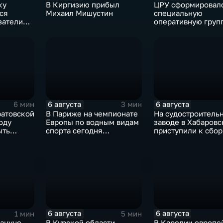
ку
В Киргизию прибыл
ЦРУ сформировал
ся
Михаил Мишустин
специальную
затели
оперативную груп
смене власти на К
6 августа
6 августа
6 мин
3 мин
ратовской
В Париже на чемпионате
На судостроитель
оду
Европы по водным видам
заводе в Хабаровс
ыть
спорта сегодня
приступили к сбо
завершаются
дебаркадеров
выступления по прыжкам
в воду
6 августа
6 августа
1 мин
5 мин
кануне
В Курской области
В Карелии европе