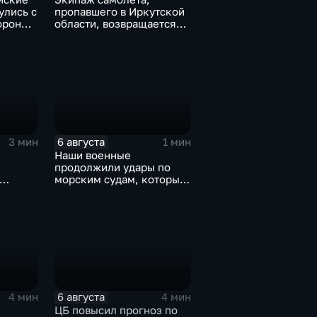
улись с
пропавшего в Иркутской
ороны
области, возвращается
домой
6 августа
3 мин
1 мин
Наши военные
продолжили удары по
морским судам, которые
жской
перевозят военные грузы
6 августа
4 мин
4 мин
ЦБ повысил прогноз по