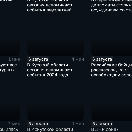
сегодня вспоминают
дипломаты столкн
события двухлетней
осуждением со ст
орода от
давности
жителей
тских
6 августа
6 августа
1 мин
4 мин
руют все
В Курской области
Российские бойцы
турных
сегодня вспоминают
рассказали, как
события 2024 года
освобождали село
Зарница в Запоро
области
6 августа
6 августа
2 мин
1 мин
ершилась
В Иркутской области
В ДНР бойцы