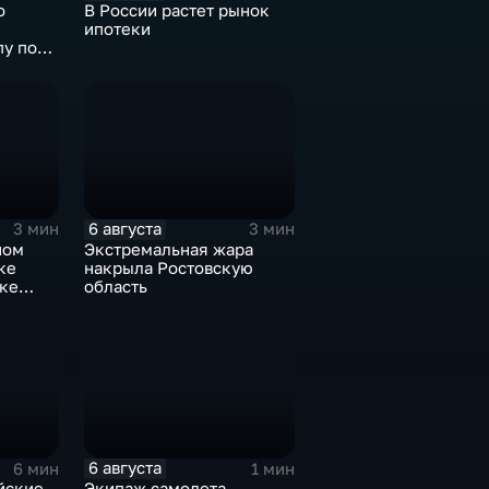
о
В России растет рынок
ипотеки
пу по
убе.
6 августа
3 мин
3 мин
ном
Экстремальная жара
ке
накрыла Ростовскую
рке
область
6 августа
6 мин
1 мин
йские
Экипаж самолета,