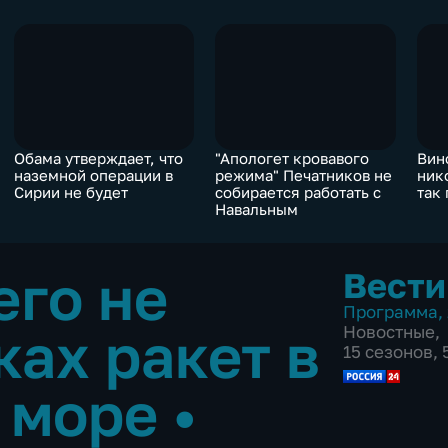
Обама утверждает, что
"Апологет кровавого
Вин
наземной операции в
режима" Печатников не
нико
Сирии не будет
собирается работать с
так
Навальным
его не
Вести
Программа
,
ках ракет в
Новостные
,
15 сезонов,
 море
•