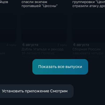
ойцов
спасли экипаж
группировки "Цен
пропавшей "Цессны"
отразили атаку др
ВСУ
6 августа
6 августа
4 мин
1 мин
Дубль Угальде и рекорд
Сборная России
ным
16-летнего Полеха:
завоевала четыре
"Спартак" разгромил
золотые медали в
"Оренбург" в Кубке
второй день КМ п
России
зимнему плавани
Показать все выпуски
Установить приложение Смотрим