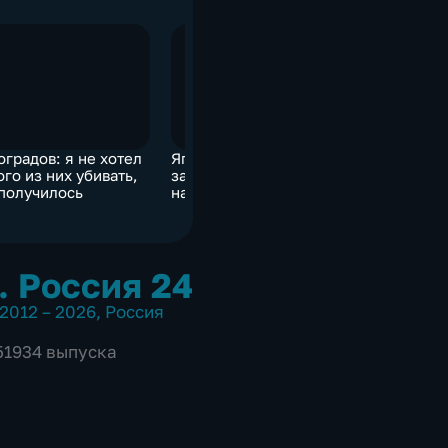
оградов: я не хотел
Японцы хотят
Египетска
го из них убивать,
заморозить радиацию
россияне
 получилось
на АЭС "Фукусима"
бесценный
небольши
. Россия 24
2012 – 2026
,
Россия
 51934 выпуска