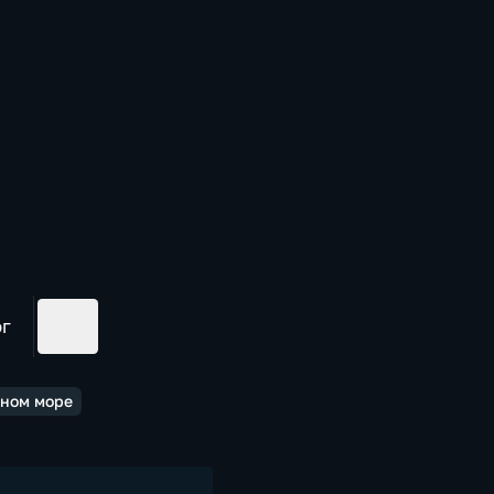
ог
мном море