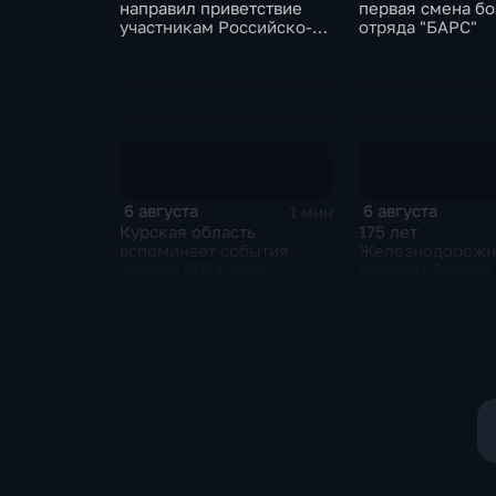
направил приветствие
первая смена б
участникам Российско-
отряда "БАРС"
киргизского
экономического форума
и Российско-киргизской
межрегиональной
конференции
6 августа
6 августа
1 мин
Курская область
175 лет
вспоминает события
Железнодорож
августа 2024 года
войскам России