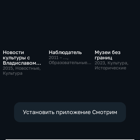
Новости
Наблюдатель
Музеи без
культуры с
границ
2011 – …
,
Владиславом
Образовательные,
2023
, Культура,
Культура
Флярковским
Исторические
2015
, Новостные,
Культура
Установить приложение Смотрим