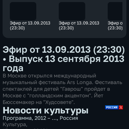
Эфир от 13.09.2013
Эфир от 13.09.2013
Эфир от 1
(23:30)
(23:30)
(23:30)
Эфир от 13.09.2013 (23:30)
•
Выпуск 13 сентября 2013
года
В Москве открылся международный
музыкальный фестиваль Ars Longa. Фестиваль
спектаклей для детей "Гаврош" пройдет в
Москве с "голландским акцентом". Йет
Бюссемакер на "Худсовете".
Новости культуры
Программа
,
2012 – …
,
Россия
Культура
,