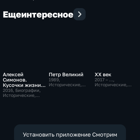
Еще
интересное
Алексей
Петр Великий
XX век
Симонов.
1989
,
2017 – …
,
Кусочки жизни...
Исторические,
Исторические,
Образовательные
Культура,
2016
, Биографии,
общество
Исторические,
музыкальные
Установить приложение Смотрим