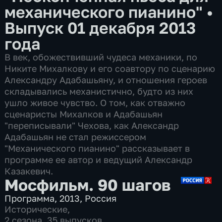
механического пианино"
•
Выпуск 01 декабря 2013
года
В век, обожествивший чудеса механики, по
Никите Михалкову и его соавтору по сценарию
Александру Адабашьяну, и отношения героев
складывались механистично, будто из них
ушло живое чувство. О том, как отважно
сценаристы Михалков и Адабашьян
"переписывали" Чехова, как Александр
Адабашьян не стал режиссером
"Механического пианино" рассказывает в
программе ее автор и ведущий Александр
Казакевич.
Мосфильм. 90 шагов
Программа
,
2013
,
Россия
Исторические
,
2 сезона, 35 выпусков