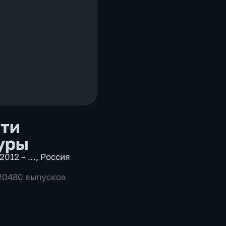
ти
уры
2012 – …
,
Россия
 20480 выпусков