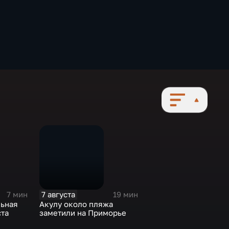
7 августа
7 мин
19 мин
ьная
Акулу около пляжа
ста
заметили на Приморье