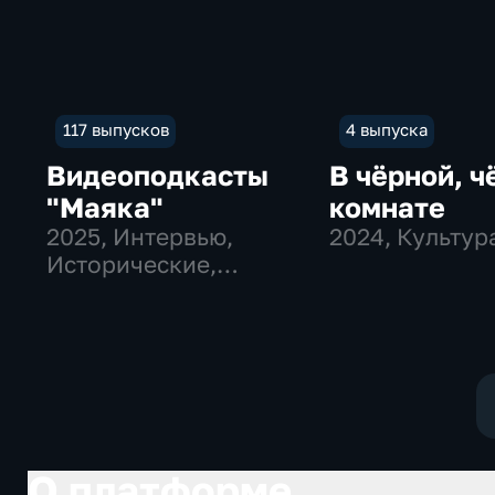
117 выпусков
4 выпуска
Видеоподкасты
В чёрной, ч
"Маяка"
комнате
2025
, Интервью,
2024
, Культур
Исторические,
культура
О платформе