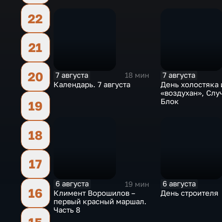
22
21
20
7 августа
7 августа
18 мин
Календарь. 7 августа
День холостяка 
«воздухан», Слу
Блок
19
18
17
6 августа
6 августа
19 мин
16
Климент Ворошилов –
День строителя
первый красный маршал.
Часть 8