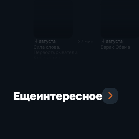
4 августа
4 августа
37 мин
Сила слова.
Барак Обама
Первооткрыватели.
Константин
Станиславский
Еще
интересное