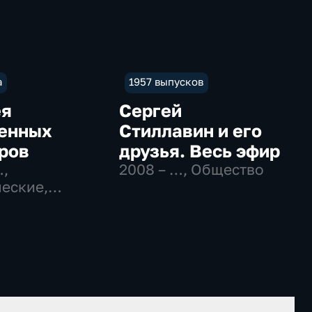
а
1957 выпусков
ея
Сергей
енных
Стиллавин и его
ров
друзья. Весь эфир
…
,
2008 – …
, Общество
еские,
вательные