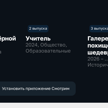
2 выпуска
3 выпуск
ёрной
Учитель
Галер
2024
, Общество,
похищ
Образовательные
а
шедев
2026 – 
Историч
Образо
Установить приложение Смотрим