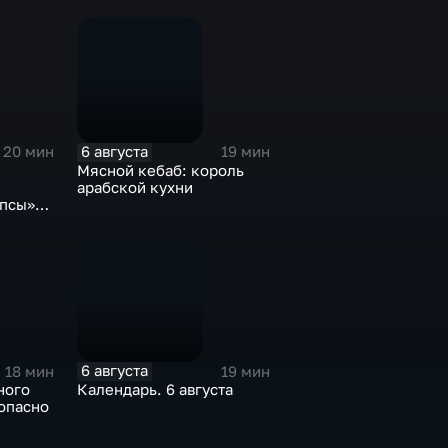
6 августа
20 мин
19 мин
Мясной кебаб: король
арабской кухни
опсы»
отрим»
6 августа
18 мин
19 мин
ного
Календарь. 6 августа
опасно