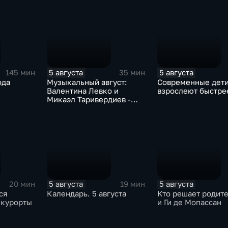
5 августа
5 августа
145 мин
35 мин
ода
Музыкальный август:
Современные дет
Валентина Левко и
взрослеют быстре
Микаэл Таривердиев -
как звучало советское
время
5 августа
5 августа
20 мин
19 мин
ся
Календарь. 5 августа
Кто решает родит
 курорты
и Ги де Мопассан