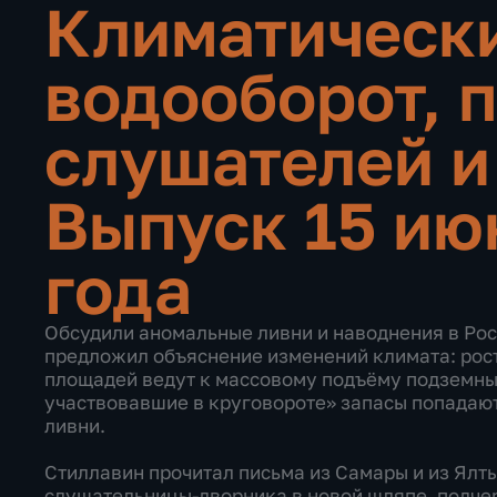
Климатическ
водооборот, 
слушателей 
Выпуск 15 ию
года
Обсудили аномальные ливни и наводнения в Рос
предложил объяснение изменений климата: рос
площадей ведут к массовому подъёму подземных
участвовавшие в круговороте» запасы попадают
ливни.
Стиллавин прочитал письма из Самары и из Ялты
слушательницы‑дворника в новой шляпе, подче