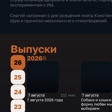
экспериментам с ИИ.
Сергей напомнил о дне рождения поэта Констан
Шую и прочитал несколько его стихотворений.
Выпуски
2026
2026
26
25
24
7 августа
7 августа
132 мин
7 августа 2026 года
Собаки и кошки
форму любви м
23
выбираем