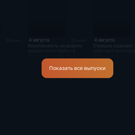
4 августа
4 августа
19 мин
19 мин
Безопасность на дороге:
Страшно красиво: 
авария на питбайке в
работают исследо
Нижегородской области
подземного мира
спелеологи
Показать все выпуски