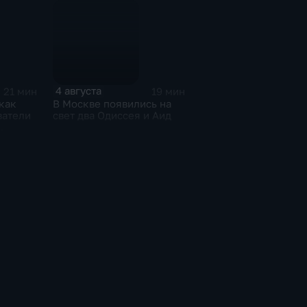
4 августа
21 мин
19 мин
как
В Москве появились на
ватели
свет два Одиссея и Аид