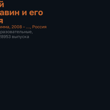
й
авин и его
я
амма
,
2008 – …
,
Россия
бразовательные
,
 28953 выпуска