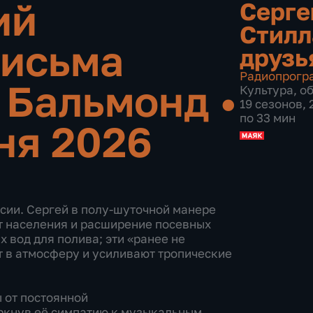
ий
Серге
Стилл
письма
друзь
Радиопрогр
и Бальмонд
•
Культура
,
о
19 сезонов,
по 33 мин
ня 2026
сии. Сергей в полу‑шуточной манере
т населения и расширение посевных
 вод для полива; эти «ранее не
 в атмосферу и усиливают тропические
 от постоянной
ркнув её симпатию к музыкальным