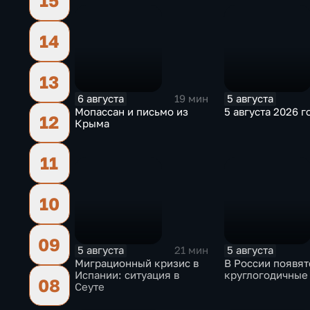
15
14
13
6 августа
5 августа
19 мин
Мопассан и письмо из
5 августа 2026 г
12
Крыма
11
10
09
5 августа
5 августа
21 мин
Миграционный кризис в
В России появят
Испании: ситуация в
круглогодичные
08
Сеуте