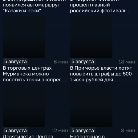
появился автомаршрут
прошел главный
"Казаки и реки"
российский фестиваль
уличной клоунады
"Карандаш-фест"
5 августа
5 августа
6 мин
18 мин
В торговых центрах
В Приморье власти хотят
Мурманска можно
повысить штрафы до 500
посетить точки экспресс-
тысяч рублей для
скрининга здоровья
родителей, чьи дети
находятся на пляже без
присмотра
5 августа
5 августа
12 мин
8 мин
Десятилетие Центра
Набережная в