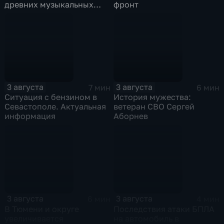
древних музыкальных
фронт
инструментов
3 августа
3 августа
7 мин
6 мин
Ситуация с бензином в
История мужества:
Севастополе. Актуальная
ветеран СВО Сергей
информация
Аборнев
3 августа
3 августа
6 мин
4 мин
В Тюмени и округе
Последствия атаки БПЛА
увеличивается
на автомобиль в