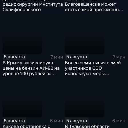
радиохирургии Института
Благовещенске может
Склифосовского
стать самой протяженной
речной набережной в
стране
5 августа
5 августа
7 мин
7 мин
В Крыму зафиксируют
Более семи тысяч семей
цены на бензин АИ-92 на
участников СВО
уровне 100 рублей за
используют меры
литр
поддержки в Ульяновской
области
5 августа
5 августа
6 мин
6 мин
Какова обстановка с
В Тульской области