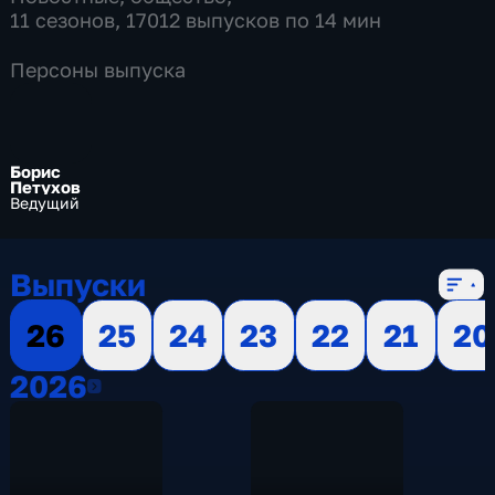
11 сезонов, 17012 выпусков по 14 мин
Персоны выпуска
Борис
Петухов
Ведущий
Выпуски
26
25
24
23
22
21
20
2026
2026