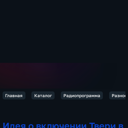
Главная
Каталог
Радиопрограмма
Разное
Идея о включении Твери в