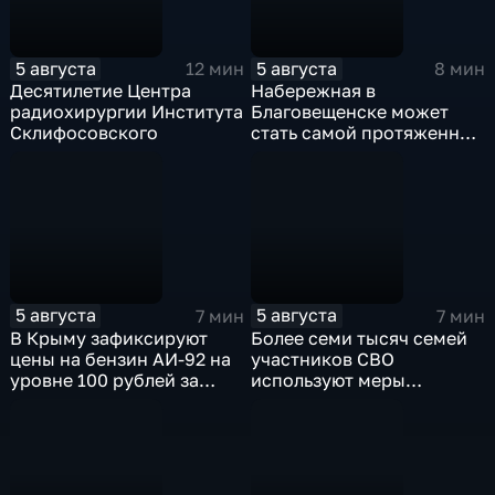
5 августа
5 августа
12 мин
8 мин
Десятилетие Центра
Набережная в
радиохирургии Института
Благовещенске может
Склифосовского
стать самой протяженной
речной набережной в
стране
5 августа
5 августа
7 мин
7 мин
В Крыму зафиксируют
Более семи тысяч семей
цены на бензин АИ-92 на
участников СВО
уровне 100 рублей за
используют меры
литр
поддержки в Ульяновской
области