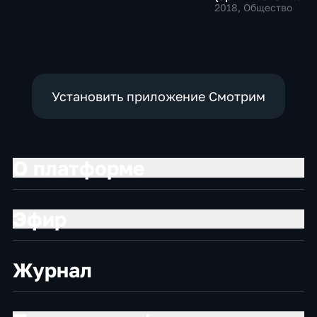
технологии
Общественно-
2019)
2018
, Общество
политические
Установить приложение Смотрим
О платформе
Эфир
Журнал