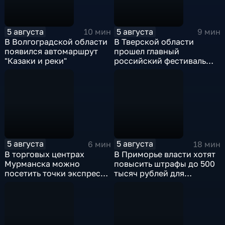
5 августа
5 августа
10 мин
9 мин
В Волгоградской области
В Тверской области
появился автомаршрут
прошел главный
"Казаки и реки"
российский фестиваль
уличной клоунады
"Карандаш-фест"
5 августа
5 августа
6 мин
18 мин
В торговых центрах
В Приморье власти хотят
Мурманска можно
повысить штрафы до 500
посетить точки экспресс-
тысяч рублей для
скрининга здоровья
родителей, чьи дети
находятся на пляже без
присмотра