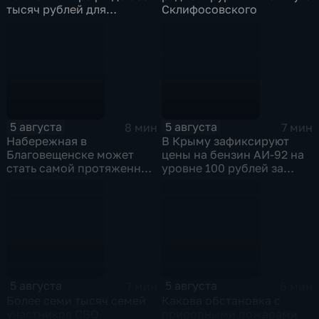
тысяч рублей для
Склифосовского
родителей, чьи дети
находятся на пляже без
присмотра
5 августа
5 августа
8 мин
7 мин
Набережная в
В Крыму зафиксируют
Благовещенске может
цены на бензин АИ-92 на
стать самой протяженной
уровне 100 рублей за
речной набережной в
литр
стране
5 августа
5 августа
7 мин
6 мин
Более семи тысяч семей
Какова обстановка с
участников СВО
природными пожарами