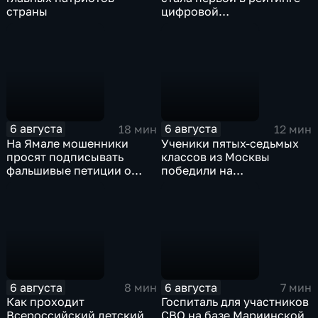
страны
цифровой
трансформации в России
6 августа
6 августа
18 мин
12 мин
На Ямале мошенники
Ученики пятых-седьмых
просят подписывать
классов из Москвы
фальшивые петиции о
победили на
защите лесов
Всероссийском конкурсе
"Большая перемена"
6 августа
6 августа
8 мин
7 мин
Как проходит
Госпиталь для участников
Всероссийский детский
СВО на базе Мариинской