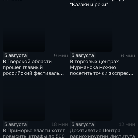
"Казаки и реки"
5 августа
5 августа
9 мин
6 мин
В Тверской области
В торговых центрах
прошел главный
Мурманска можно
российский фестиваль
посетить точки экспресс-
уличной клоунады
скрининга здоровья
"Карандаш-фест"
5 августа
5 августа
18 мин
12 мин
В Приморье власти хотят
Десятилетие Центра
повысить штрафы до 500
радиохирургии Института