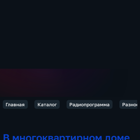
Главная
Каталог
Радиопрограмма
Разное
В многоквартирном доме