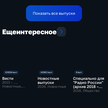
используют меры
на Ямале?
поддержки в Ульяновской
области
Показать все выпуски
Еще
интересное
Вести
Новостные
Специально для
выпуски
"Радио России"
2013 – …
,
Новостные,
(архив 2018 –
2026
, Новостные
Общественно-
2019)
2018
, Общество
политические