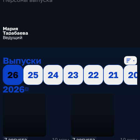
Мария
Тарабаева
Ведущий
Выпуски
26
25
24
23
22
21
20
2026
2026
7 августа
7 августа
10 мин
10 мин