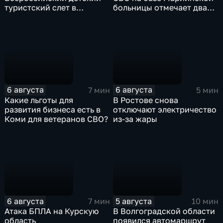
туристский слет в
больницы отмечает два
Карачаево-Черкесии?
года с начала работы
6 августа
6 августа
7 мин
5 мин
Какие льготы для
В Ростове снова
развития бизнеса есть в
отключают электричество
Коми для ветеранов СВО?
из-за жары
6 августа
5 августа
7 мин
10 мин
Атака БПЛА на Курскую
В Волгоградской области
область
появился автомаршрут