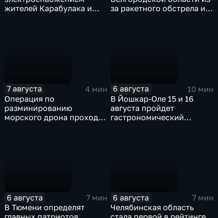
жителей Карабулака и
за ракетного обстрела и
Яндаре?
атак украинских БПЛА
7 августа
6 августа
4 мин
10 мин
Операция по
В Йошкар-Оле 15 и 16
разминированию
августа пройдет
морского дрона проходит
гастрономический
в районе Приморского
фестиваль "Йошка Еш"
парка в Ялте
6 августа
6 августа
7 мин
7 мин
В Тюмени определят
Челябинская область
главных патриотов
стала первой в рейтинге