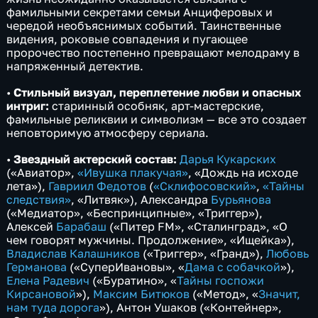
фамильными секретами семьи Анциферовых и
чередой необъяснимых событий. Таинственные
видения, роковые совпадения и пугающее
пророчество постепенно превращают мелодраму в
напряженный детектив.
•
Стильный визуал, переплетение любви и опасных
интриг:
старинный особняк, арт-мастерские,
фамильные реликвии и символизм — все это создает
неповторимую атмосферу сериала.
•
Звездный актерский состав:
Дарья Кукарских
(«Авиатор»,
«Ивушка плакучая»
, «Дождь на исходе
лета»),
Гавриил Федотов
(
«Склифосовский»
,
«Тайны
следствия»
, «Литвяк»), Александра
Бурьянова
(«Медиатор», «Беспринципные», «Триггер»),
Алексей
Барабаш
(«Питер FM», «Сталинград», «О
чем говорят мужчины. Продолжение», «Ищейка»),
Владислав Калашников
(«Триггер», «Гранд»),
Любовь
Германова
(«СуперИвановы», «
Дама с собачкой
»),
Елена Радевич
(«Буратино», «
Тайны госпожи
Кирсановой
»),
Максим Битюков
(«Метод», «
Значит,
нам туда дорога
»), Антон Ушаков («Контейнер»,