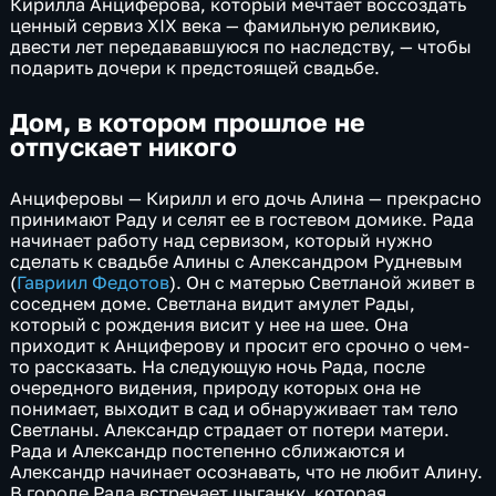
Кирилла Анциферова, который мечтает воссоздать
ценный сервиз XIX века — фамильную реликвию,
двести лет передававшуюся по наследству, — чтобы
подарить дочери к предстоящей свадьбе.
Дом, в котором прошлое не
отпускает никого
Анциферовы — Кирилл и его дочь Алина — прекрасно
принимают Раду и селят ее в гостевом домике. Рада
начинает работу над сервизом, который нужно
сделать к свадьбе Алины с Александром Рудневым
(
Гавриил Федотов
). Он с матерью Светланой живет в
соседнем доме. Светлана видит амулет Рады,
который с рождения висит у нее на шее. Она
приходит к Анциферову и просит его срочно о чем-
то рассказать. На следующую ночь Рада, после
очередного видения, природу которых она не
понимает, выходит в сад и обнаруживает там тело
Светланы. Александр страдает от потери матери.
Рада и Александр постепенно сближаются и
Александр начинает осознавать, что не любит Алину.
В городе Рада встречает цыганку, которая