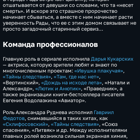
отшатывается от девушки со словами, что та «несет
смерть». И вскоре это страшное пророчество
начинает сбываться, а вместе с ним начинает расти
уверенность Рады, что ее с этим домом связывает не
просто загадочный старинный сервиз…
Команда профессионалов
Главную роль в сериале исполнила
Дарья Кукарских
— актриса, которую зрители любят и знают по
многочисленным проектам:
«Ивушка плакучая»
,
«Тайны следствия»
,
«Там, где нас нет»
,
«Вертинский»,
«Дождь на исходе лета»
, «Натали и
Александр»,
«Лютик и Анютик»
, «Праведник», а
также экранизации книги-бестселлера писателя
Евгения Водолазкина «Авиатор».
Роль Александра Руднева исполнил
Гавриил
Федотов
, снимавшийся в таких хитах, как
«Склифосовский»
,
«Тайны следствия»
, «Союз
спасения», «Литвяк» и др. Между исполнителями
главных ролей возникла сильная экранная химия,