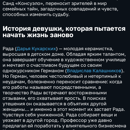
Санд «Консуэло», переносит зрителей в мир
семейных тайн, загадочных совпадений и чувств,
способных изменить судьбу.
История девушки, которая пытается
начать жизнь заново
Рада (
Дарья Кукарских
) — молодая керамистка,
выросшая в детском доме. Обладая ярким талантом,
она завершает обучение в художественном училище
и мечтает о счастливом будущем со своим
однокурсником Германом (
Владислав Калашников
).
Но Герман, человек честолюбивый и нетерпимый к
неудачам, болезненно переносит сравнение: когда
его работы называют посредственными, а
творчество Рады встречают восторженными
отзывами, его охватывает ярость. В поисках
утешения он оказывается в объятиях другой
женщины… и именно в этот момент их застает Рада.
Чувствуя себя униженной, Рада собирает вещи и
уезжает в другой город. Профессор уже давно
предлагал ей поработать у влиятельного бизнесмена