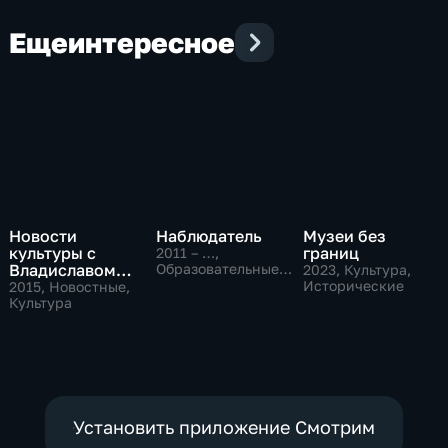
Еще
интересное
Новости
Наблюдатель
Музеи без
культуры с
границ
2011 – …
,
Владиславом
Образовательные,
2023
, Культура,
Культура
Флярковским
Исторические
2015
, Новостные,
Культура
Установить приложение Смотрим