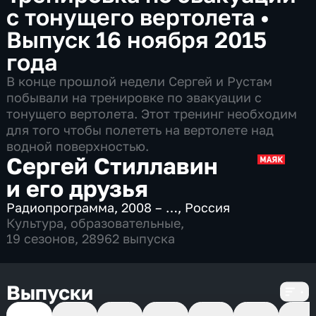
с тонущего вертолета
•
Выпуск 16 ноября 2015
года
В конце прошлой недели Сергей и Рустам
побывали на тренировке по эвакуации с
тонущего вертолета. Этот тренинг необходим
для того чтобы полететь на вертолете над
водной поверхностью.
Сергей Стиллавин
и его друзья
Радиопрограмма
,
2008 – …
,
Россия
Культура
,
образовательные
,
19 сезонов, 28962 выпуска
Выпуски