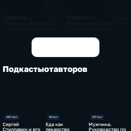
5 августа
5 августа
19 мин
21 мин
«Пушкинская карта» и
Миграционный кризис в
акция «Веди родителей в
Испании: ситуация в
музей» - Нацпроект
Сеуте
«Семья»
Показать все выпуски
Подкасты
от
авторов
Сергей
Еда как
Мужчина.
Стиллавин и его
лекарство
Руководство по