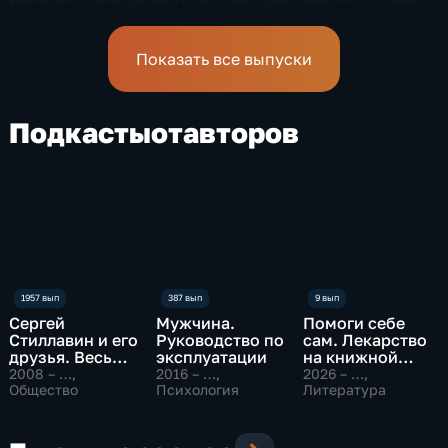
подземного мира
спелеологи
Показать все выпуски
Подкасты
от
авторов
Сергей
Мужчина.
Помоги себе
Стиллавин и его
Руководство по
сам. Лекарство
друзья. Весь
эксплуатации
на книжной
эфир
полке
2008 – …
,
2016 – …
,
2026 – …
,
Общество
Психология
Литература