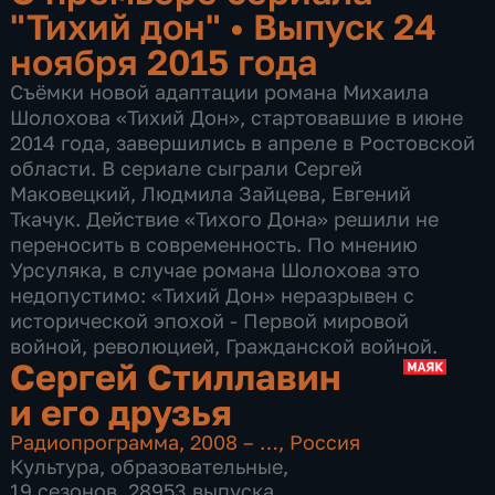
"Тихий дон"
•
Выпуск 24
ноября 2015 года
Съёмки новой адаптации романа Михаила
Шолохова «Тихий Дон», стартовавшие в июне
2014 года, завершились в апреле в Ростовской
области. В сериале сыграли Сергей
Маковецкий, Людмила Зайцева, Евгений
Ткачук. Действие «Тихого Дона» решили не
переносить в современность. По мнению
Урсуляка, в случае романа Шолохова это
недопустимо: «Тихий Дон» неразрывен с
исторической эпохой - Первой мировой
войной, революцией, Гражданской войной.
Сергей Стиллавин
и его друзья
Радиопрограмма
,
2008 – …
,
Россия
Культура
,
образовательные
,
19 сезонов, 28953 выпуска