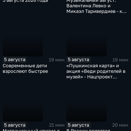
5 августа 2026 года
Музыкальный август:
Валентина Левко и
Микаэл Таривердиев - как
звучало советское время
5 августа
5 августа
19 мин
19 мин
Современные дети
«Пушкинская карта» и
взрослеют быстрее
акция «Веди родителей в
музей» - Нацпроект
«Семья»
5 августа
5 августа
21 мин
20 мин
Миграционный кризис в
В России появятся