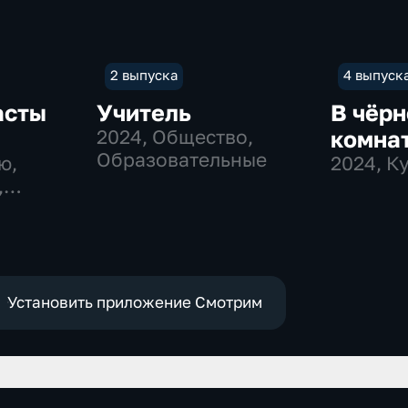
2 выпуска
4 выпуск
асты
Учитель
В чёрн
2024
, Общество,
комна
Образовательные
ю,
2024
, К
,
Установить приложение Смотрим