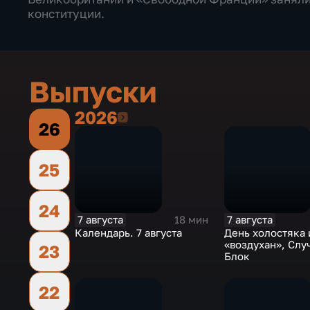
конституции.
Выпуски
2026
2026
26
25
24
7 августа
7 августа
18 мин
Календарь. 7 августа
День холостяка 
«воздухан», Слу
23
Блок
22