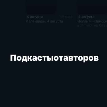
4 августа
4 августа
19 мин
Календарь. 4 августа
Нолан и «Одиссе
красиво, но без
Подкасты
от
авторов