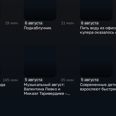
6 августа
6 августа
19 мин
21 мин
Подкаблучник
Пить воду из офис
кулера оказалось 
5 августа
5 августа
145 мин
35 мин
ода
Музыкальный август:
Современные дет
Валентина Левко и
взрослеют быстре
Микаэл Таривердиев -
как звучало советское
время