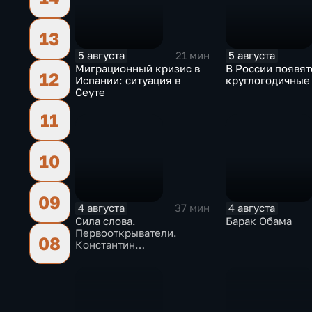
13
5 августа
5 августа
21 мин
Миграционный кризис в
В России появят
12
Испании: ситуация в
круглогодичные
Сеуте
11
10
09
4 августа
4 августа
37 мин
Сила слова.
Барак Обама
Первооткрыватели.
08
Константин
Станиславский