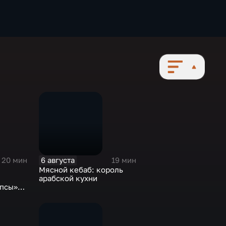
6 августа
20 мин
19 мин
Мясной кебаб: король
арабской кухни
опсы»
отрим»