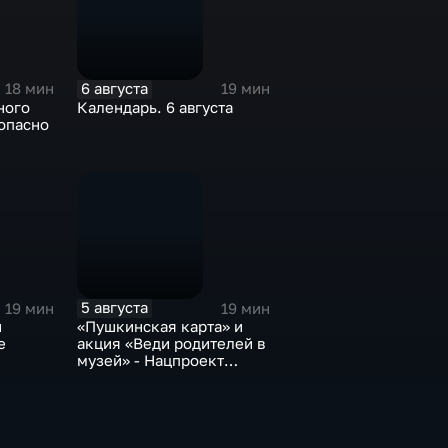
6 августа
18 мин
19 мин
ного
Календарь. 6 августа
опасно
5 августа
19 мин
19 мин
и
«Пушкинская карта» и
е
акция «Веди родителей в
музей» - Нацпроект
«Семья»