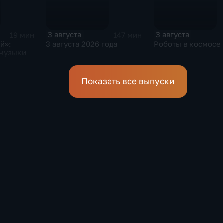
3 августа
3 августа
19 мин
147 мин
й»:
3 августа 2026 года
Роботы в космосе
 музыки
Показать все выпуски