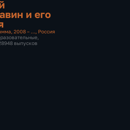
й
авин и его
я
амма
,
2008 – …
,
Россия
бразовательные
,
 28948 выпусков