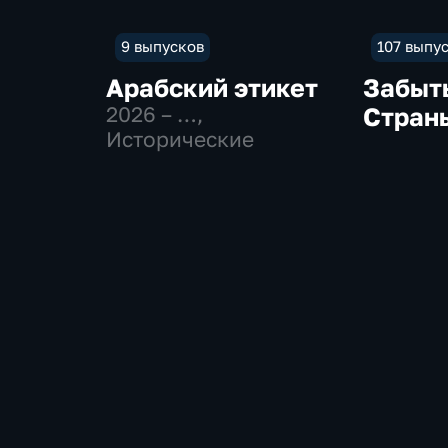
9 выпусков
107 выпу
Арабский этикет
Забыт
2026 – …
,
Стран
Исторические