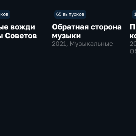
сков
65 выпусков
ые вожди
Обратная сторона
П
ы Советов
музыки
к
2021
, Музыкальные
2
О
И