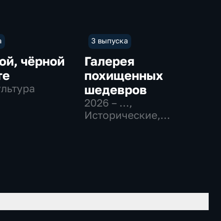
а
3 выпуска
ой, чёрной
Галерея
те
похищенных
ультура
шедевров
2026 – …
,
Исторические,
Образовательные