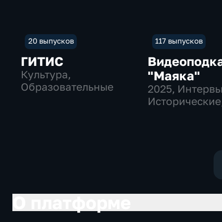
20 выпусков
117 выпусков
ГИТИС
Видеоподк
Культура,
"Маяка"
Образовательные
2025
, Интервь
Исторические
культура
О платформе