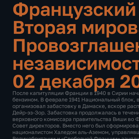
Французский 
Вторая миров
Провозглаше
независимос
02 декабря 2
После капитуляции Франции в 1940 в Сирии нача
бензином. В феврале 1941 Национальный блок, в
организовал забастовку в Дамаске, вскоре рас
Дейр-эз-Зор. Забастовка продолжалась в течени
верховного комиссара правительства Виши во 
Совет директоров. Вместо него был сформирова
националистом Халедом аль-Аземом, управлявши
Великобритании и «Свободной Франции» заняли 