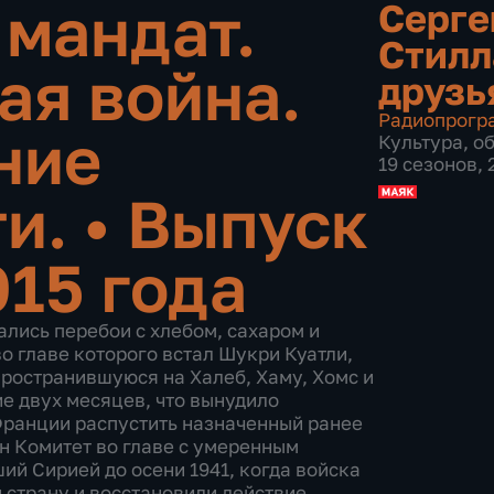
мандат.
Серге
Стилл
ая война.
друзь
Радиопрогр
ние
Культура
,
о
19 сезонов,
ти.
•
Выпуск
015 года
лись перебои с хлебом, сахаром и
о главе которого встал Шукри Куатли,
пространившуюся на Халеб, Хаму, Хомс и
е двух месяцев, что вынудило
Франции распустить назначенный ранее
н Комитет во главе с умеренным
й Сирией до осени 1941, когда войска
страну и восстановили действие