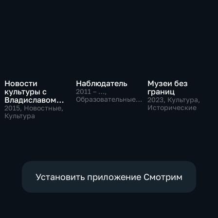
Новости
Наблюдатель
Музеи без
культуры с
границ
2011 – …
,
Владиславом
Образовательные,
2023
, Культура,
Культура
Флярковским
Исторические
2015
, Новостные,
Культура
Установить приложение Смотрим