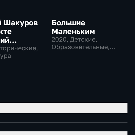
й Шакуров
Большие
кте
Маленьким
кий
2020
, Детские,
Образовательные,
тер"
сторические,
литература
ура