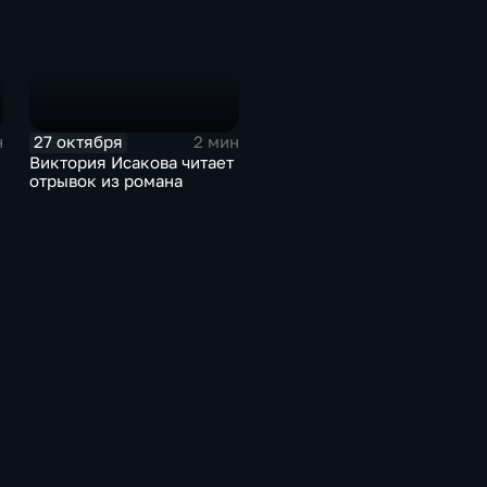
27 октября
н
2 мин
Виктория Исакова читает
отрывок из романа